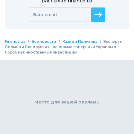
рассылке finance.ua
Ваш email
/
/
/
Finance.ua
Все новости
Казна и Политика
Эксперты:
Польша и Белоруссия - основные соперники Украины в
борьбе за иностранные инвестиции
Место для вашей рекламы