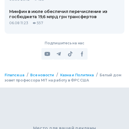
Минфин в июле обеспечил перечисление из
госбюджета 19,6 млрд грн трансфертов
06.08 11:23
557
Подпишитесь на нас
/
/
/
Finance.ua
Все новости
Казна и Политика
Белый дом
зовет профессора MIT на работу в ФРС США
Место для вашей рекламы