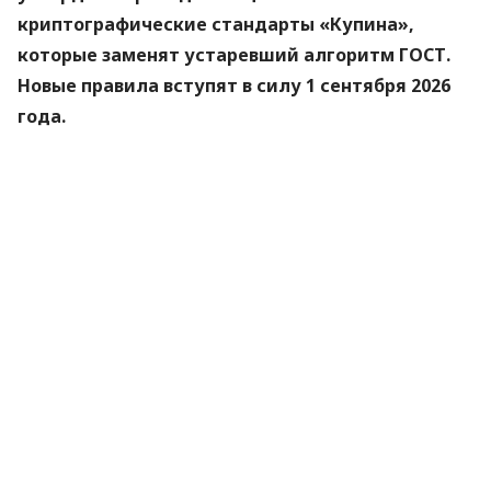
криптографические стандарты «Купина»,
которые заменят устаревший алгоритм ГОСТ.
Новые правила вступят в силу 1 сентября 2026
года.
Об этом
сообщили
в Министерстве цифровой
трансформации.
«Купина» — украинский криптографический
алгоритм, который будет использоваться для
защиты квалифицированных электронных
подписей (КЭП).
Что изменится для пользователей
Старые КЭП работают дальше. Переживать
и срочно бежать перевыпускать ключи не