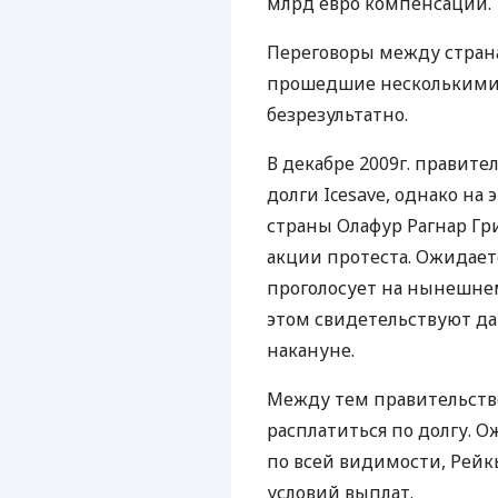
млрд евро компенсации.
Переговоры между страна
прошедшие несколькими 
безрезультатно.
В декабре 2009г. правит
долги Icesave, однако на
страны Олафур Рагнар Гри
акции протеста. Ожидает
проголосует на нынешне
этом свидетельствуют д
накануне.
Между тем правительство
расплатиться по долгу. О
по всей видимости, Рейк
условий выплат.