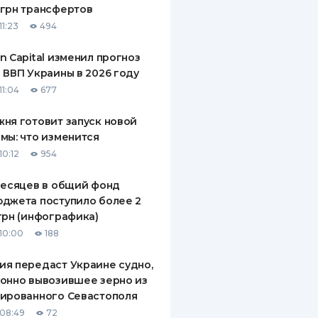
грн трансфертов
ДИТЕЛИ ПО
11:23
494
ВАНИЮ
n Capital изменил прогноз
РАХОВЫЕ ПОЛИСЫ
 ВВП Украины в 2026 году
11:04
677
ВЫЕ КОМПАНИИ
ня готовит запуск новой
 О СТРАХОВЫХ
ИЯХ
мы: что изменится
10:12
954
КА И ОПЛАТА
месяцев в общий фонд
ТЫ
джета поступило более 2
грн (инфографика)
10:00
188
я передаст Украине судно,
онно вывозившее зерно из
ированного Севастополя
08:49
72