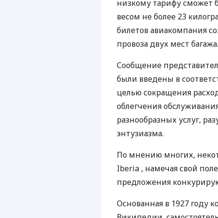
низкому тарифу сможет 
весом не более 23 килогр
билетов авиакомпания со
провоза двух мест багажа
Сообщение представителе
были введены в соответ
целью сокращения расход
облегчения обслуживания
разнообразных услуг, раз
энтузиазма.
По мнению многих, неко
Iberia , намечая свой пол
предложения конкуриру
Основанная в 1927 году к
Википедии, самостоятель