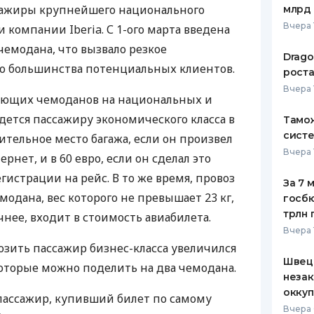
сажиры крупнейшего национального
млрд 
ЕЖЕМЕСЯЧНЫЙ ОБЗОР
ПУТЕВО
Вчера 
компании Iberia. С 1-ого марта введена
КЕШБЭКА
СТРАХО
 чемодана, что вызвало резкое
Drago
ПУТЕВОДИТЕЛИ ПО
ВСЕ СТ
го большинства потенциальных клиентов.
роста
БАНКОВСКИМ КАРТАМ
Вчера 
СТРАХО
дующих чемоданов на национальных и
дется пассажиру экономического класса в
Тамож
ОТЗЫВЫ
КОМПАН
систе
ительное место багажа, если он произвел
Вчера 
рнет, и в 60 евро, если он сделал это
ДОСТАВ
гистрации на рейс. В то же время, провоз
За 7 
КОНТАК
одана, вес которого не превышает 23 кг,
госбю
трлн 
чнее, входит в стоимость авиабилета.
Вчера 
озить пассажир бизнес-класса увеличился
Швеци
которые можно поделить на два чемодана.
незак
оккуп
пассажир, купивший билет по самому
Вчера 