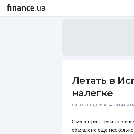
В
В
Л
А
Н
Летать в И
С
налегке
П
08.03.2010, 07:00
—
Казна и 
Т
Р
С малоприятным нововвед
объявлено еще несколько 