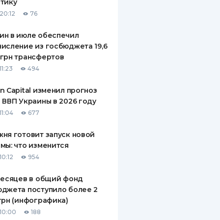
тику
20:12
76
ин в июле обеспечил
исление из госбюджета 19,6
грн трансфертов
11:23
494
n Capital изменил прогноз
 ВВП Украины в 2026 году
11:04
677
ня готовит запуск новой
мы: что изменится
10:12
954
месяцев в общий фонд
джета поступило более 2
грн (инфографика)
10:00
188