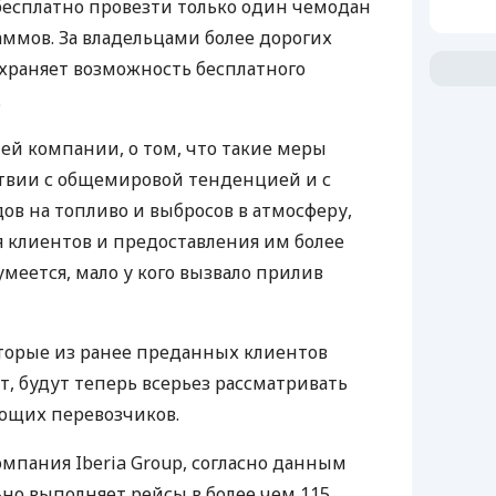
бесплатно провезти только один чемодан
аммов. За владельцами более дорогих
храняет возможность бесплатного
.
й компании, о том, что такие меры
ствии с общемировой тенденцией и с
ов на топливо и выбросов в атмосферу,
 клиентов и предоставления им более
умеется, мало у кого вызвало прилив
торые из ранее преданных клиентов
ет, будут теперь всерьез рассматривать
ющих перевозчиков.
омпания Iberia Group, согласно данным
но выполняет рейсы в более чем 115