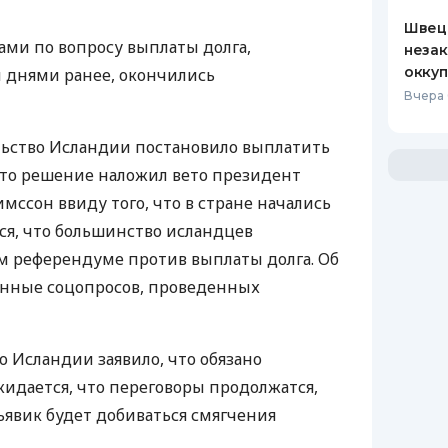
Швеци
ми по вопросу выплаты долга,
незак
оккуп
днями ранее, окончились
Вчера 
ельство Исландии постановило выплатить
 это решение наложил вето президент
мссон ввиду того, что в стране начались
ся, что большинство исландцев
м референдуме против выплаты долга. Об
анные соцопросов, проведенных
 Исландии заявило, что обязано
жидается, что переговоры продолжатся,
ьявик будет добиваться смягчения