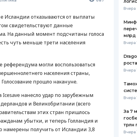
Политика
687
логис
Вчера 
не Исландии отказываются от выплаты
Минф
 этом свидетельствуют данные
переч
ма. На данный момент подсчитаны голоса
млрд 
о есть чуть меньше трети населения
Вчера 
Drago
роста
де референдума могли воспользоваться
Вчера 
овершеннолетнего населения страны,
s. Голосование прошло накануне.
Тамож
систе
ка Icesave нанесло удар по зарубежным
Вчера 
дерландов и Великобритании (всего
За 7 
 Правительствам этих стран пришлось
госбю
ажданам убытки, и теперь Голландия и
трлн 
о намерены получить от Исландии 3,8
Вчера 