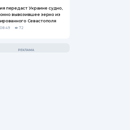
я передаст Украине судно,
онно вывозившее зерно из
ированного Севастополя
08:49
72