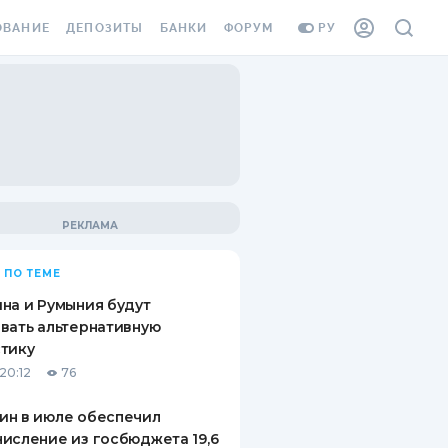
ОВАНИЕ
ДЕПОЗИТЫ
БАНКИ
ФОРУМ
РУ
ВСЕ ДЕПОЗИТЫ
ВСЕ БАНКИ
ВАНИЕ ЖИЛЬЯ ОТ
ДЕПОЗИТЫ В USD
ОТЗЫВЫ О БАНКАХ
И ШАХЕДОВ
ДЕПОЗИТЫ В EUR
МИКРОФИНАНСОВЫЕ
АХОВКА ЗАГРАНИЦУ
ОРГАНИЗАЦИИ
БОНУС К ДЕПОЗИТАМ
ОТЗЫВЫ ОБ МФО
УСЛОВИЯ АКЦИИ
Я КАРТА
 ПО ТЕМЕ
ВОПРОСЫ И ОТВЕТЫ
ОННАЯ ВИНЬЕТКА
на и Румыния будут
ДЕПОЗИТНЫЙ КАЛЬКУЛЯТОР
вать альтернативную
Я СОТРУДНИКОВ
тику
ПУТЕВОДИТЕЛИ ПО
20:12
76
SSISTANCE
СБЕРЕЖЕНИЯМ
ин в июле обеспечил
ВАНИЕ ОТ
исление из госбюджета 19,6
ТНЫХ СЛУЧАЕВ