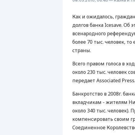
08.03.2010, 06:40
—
Казна и 
Как и ожидалось, гражда
долгов банка Icesave. Об
всенародного референду
более 70 тыс. человек, т
страны.
Всего правом голоса в хо
около 230 тыс. человек с
передает Associated Pres
Банкротство в 2008г. бан
вкладчикам - жителям Ни
около 340 тыс. человек).
компенсировать своим гр
Соединенное Королевств