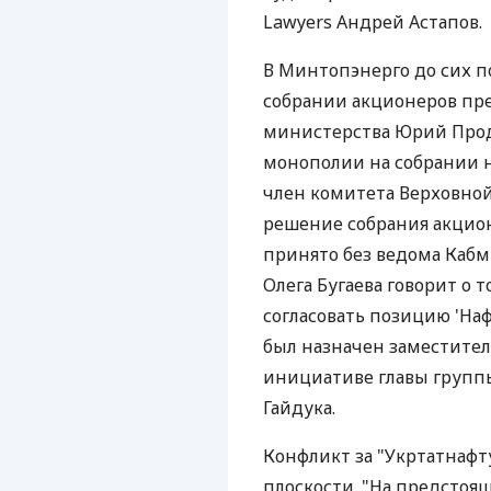
Lawyers Андрей Астапов.
В Минтопэнерго до сих п
собрании акционеров пред
министерства Юрий Прода
монополии на собрании н
член комитета Верховной
решение собрания акцион
принято без ведома Кабм
Олега Бугаева говорит о 
согласовать позицию 'Наф
был назначен заместител
инициативе главы групп
Гайдука.
Конфликт за "Укртатнафт
плоскости. "На предстоя