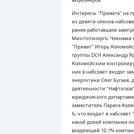
акционеров.
Интересы "Привата" на 
из девяти членов набсове
ранее работавшим зампре
Минтопэнерго. Членами 
"Приват" Игорь Коломой
группы DCH Александр Яр
Коломойским контролиру
них в набсовет входят з
энергетики Олег Бугаев,
деятельности "Нафтогаза
юридического департаме
заместитель Лариса Коле
Ъ, что входит в набсовет
какой долей компании он
владеющей 10,1% компани