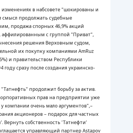
б изменениях в набсовете "шокированы и
и смысл продолжать судебные
ним, продажа спорных 46,9% акций
 аффилированным с группой "Приват",
вынесения решения Верховным судом,
ельной их покупку компаниями AmRuz
296%) и правительством Республики
94 году сразу после создания украинско-
 "Татнефть" продолжит борьбу за актив.
корпоративных прав на предприятии уже
 у компании очень мало аргументов",–
брания акционеров – подарок для частных
. Вернуть собственность 'Татнефти'
соглашается управляющий партнер Astapov