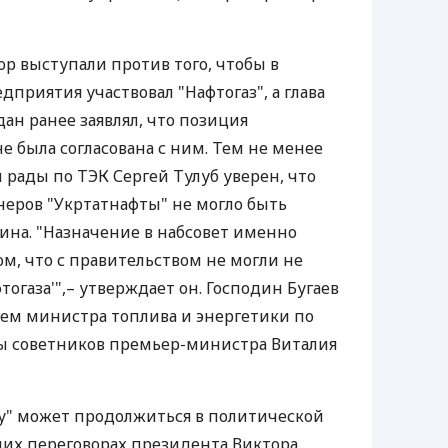
ор выступали против того, чтобы в
приятия участвовал "Нафтогаз", а глава
н ранее заявлял, что позиция
е была согласована с ним. Тем не менее
 рады по ТЭК Сергей Тулуб уверен, что
еров "Укртатнафты" не могло быть
ина. "Назначение в набсовет именно
том, что с правительством не могли не
тогаза'",– утверждает он. Господин Бугаев
ем министра топлива и энергетики по
ы советников премьер-министра Виталия
у" может продолжиться в политической
щих переговорах президента Виктора