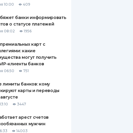
я 10:00
409
ДИТЕЛИ ПО
ВАНИЮ
обяжет банки информировать
тов о статусе платежей
РАХОВЫЕ ПОЛИСЫ
я 08:02
1956
ВЫЕ КОМПАНИИ
 премиальных карт с
легиями: какие
 О СТРАХОВЫХ
ИЯХ
ущества могут получить
VIP-клиенты банков
КА И ОПЛАТА
я 06:50
751
ТЫ
 лимиты банков: кому
кируют карты и переводы
 августе
13:10
3447
аботает арест счетов
нообязанных мужчин
6:33
14003