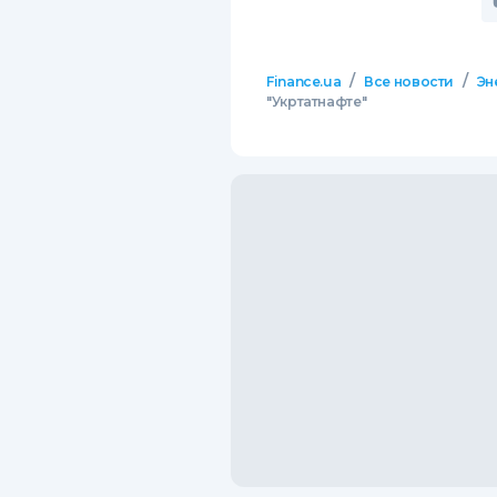
/
/
Finance.ua
Все новости
Эн
"Укртатнафте"