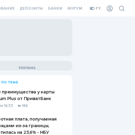
ОВАНИЕ
ДЕПОЗИТЫ
БАНКИ
ФОРУМ
РУ
ВСЕ ДЕПОЗИТЫ
ВСЕ БАНКИ
ВАНИЕ ЖИЛЬЯ ОТ
ДЕПОЗИТЫ В USD
ОТЗЫВЫ О БАНКАХ
И ШАХЕДОВ
ДЕПОЗИТЫ В EUR
МИКРОФИНАНСОВЫЕ
АХОВКА ЗАГРАНИЦУ
ОРГАНИЗАЦИИ
БОНУС К ДЕПОЗИТАМ
ОТЗЫВЫ ОБ МФО
УСЛОВИЯ АКЦИИ
Я КАРТА
 ПО ТЕМЕ
ВОПРОСЫ И ОТВЕТЫ
ОННАЯ ВИНЬЕТКА
 преимущества у карты
ДЕПОЗИТНЫЙ КАЛЬКУЛЯТОР
um Plus от ПриватБанк
Я СОТРУДНИКОВ
я 16:33
186
ПУТЕВОДИТЕЛИ ПО
SSISTANCE
СБЕРЕЖЕНИЯМ
отная плата, получаемая
нцами из-за границы,
ВАНИЕ ОТ
тилась на 23,6% - НБУ
ТНЫХ СЛУЧАЕВ