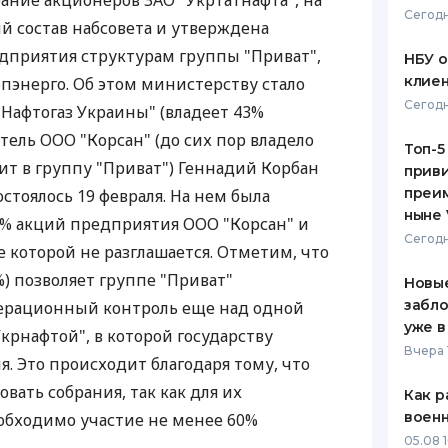
рание акционеров ЗАО "Укртатнафта", на
Сегодн
й состав набсовета и утверждена
ЕЖЕМЕСЯЧНЫЙ ОБЗОР
ПУТЕВО
КЕШБЭКА
СТРАХО
дприятия структурам группы "Приват",
НБУ 
клиен
опэнерго. Об этом министерству стало
ПУТЕВОДИТЕЛИ ПО
ВСЕ СТ
Сегодн
"Нафтогаз Украины" (владеет 43%
БАНКОВСКИМ КАРТАМ
СТРАХО
тель ООО "Корсан" (до сих пор владело
Топ-5
ит в группу "Приват") Геннадий Корбан
приви
ОТЗЫВЫ
КОМПАН
преим
остоялось 19 февраля. На нем была
ныне 
2% акций предприятия ООО "Корсан" и
ДОСТАВ
Сегодн
 которой не разглашается. Отметим, что
КОНТАК
) позволяет группе "Приват"
Новые
забло
ерационный контроль еще над одной
уже в
крнафтой", в которой государству
Вчера 
. Это происходит благодаря тому, что
овать собрания, так как для их
Как р
воен
обходимо участие не менее 60%
05.08 1