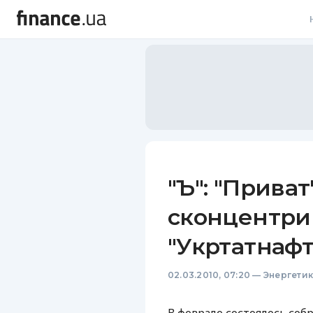
В
В
Л
А
Н
"Ъ": "Приват
С
сконцентри
П
"Укртатнафт
Т
02.03.2010, 07:20
—
Энергети
Р