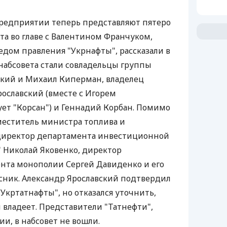
предприятии теперь представляют пятеро
та во главе с Валентином Франчуком,
дом правления "Укрнафты", рассказали в
набсовета стали совладельцы группы
ский и Михаил Киперман, владелец
ославский (вместе с Игорем
ет "Корсан") и Геннадий Корбан. Помимо
аместитель министра топлива и
 директор департамента инвестиционной
" Николай Яковенко, директор
нта монополии Сергей Давиденко и его
сник. Александр Ярославский подтвердил
 "Укртатнафты", но отказался уточнить,
 владеет. Представители "Татнефти",
и, в набсовет не вошли.