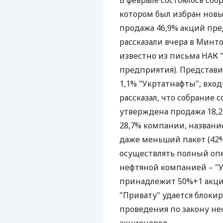
В феврале состоялось соб
котором был избран новы
продажа 46,9% акций пре
рассказали вчера в Минт
известно из письма НАК 
предприятия). Представи
1,1% "Укртатнафты", вход
рассказал, что собрание с
утверждена продажа 18,
28,7% компании, название
даже меньший пакет (42%
осуществлять полный оп
нефтяной компанией – "У
принадлежит 50%+1 акция
"Привату" удается блокир
проведения по закону не