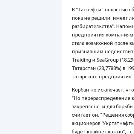
В "Татнефти" новостью о
пока не решили, имеет л
разбирательства". Напом
предприятия компаниям,
стала возможной после 
признавшим недействит
Traiding и SeaGroup (18,
Татарстан (28,7788%) в 19
татарского предприятия.
Корбан не исключает, что
"Но перераспределение 
закреплено, и для борьбы
считает он. "Решения со
акционеров 'Укртатнафты'
будет крайне сложно",– 