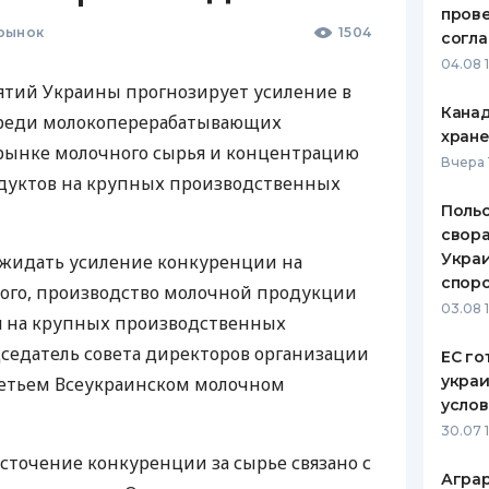
пров
рынок
1504
ЕЖЕМЕСЯЧНЫЙ ОБЗОР
ПУТЕВО
согл
КЕШБЭКА
СТРАХО
04.08 
тий Украины прогнозирует усиление в
ПУТЕВОДИТЕЛИ ПО
ВСЕ СТ
Канад
среди молокоперерабатывающих
БАНКОВСКИМ КАРТАМ
хран
СТРАХО
рынке молочного сырья и концентрацию
Вчера 
дуктов на крупных производственных
ОТЗЫВЫ
КОМПАН
Польс
свора
ДОСТАВ
Украи
ожидать усиление конкуренции на
спор
того, производство молочной продукции
КОНТАК
03.08 
я на крупных производственных
дседатель совета директоров организации
ЕС го
украи
ретьем Всеукраинском молочном
усло
30.07 
сточение конкуренции за сырье связано с
Аграр