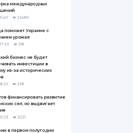
ерка международных
ДИТЕЛИ ПО
ашений
ВАНИЮ
15:40
22480
РАХОВЫЕ ПОЛИСЫ
а поможет Украине с
ением урожая
ВЫЕ КОМПАНИИ
17:20
218
 О СТРАХОВЫХ
ИЯХ
кий бизнес не будет
чивать инвестиции в
КА И ОПЛАТА
ну из-за исторических
ов
ТЫ
18:22
228
тов финансировать развитие
нских сел, но выдвигает
вие
10:23
3221
ии в первом полугодии