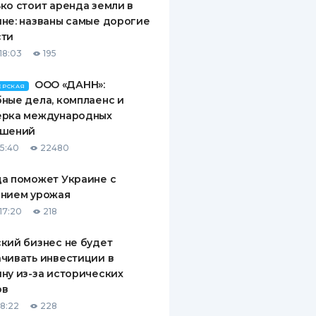
ко стоит аренда земли в
не: названы самые дорогие
сти
18:03
195
ООО «ДАНН»:
ЕРСКАЯ
ные дела, комплаенс и
ерка международных
ашений
15:40
22480
а поможет Украине с
ением урожая
17:20
218
кий бизнес не будет
чивать инвестиции в
ну из-за исторических
ов
18:22
228