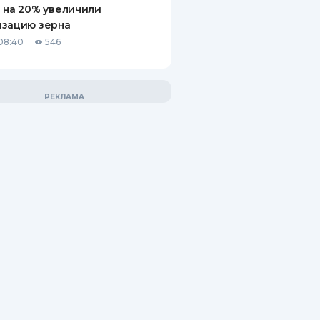
 на 20% увеличили
изацию зерна
08:40
546