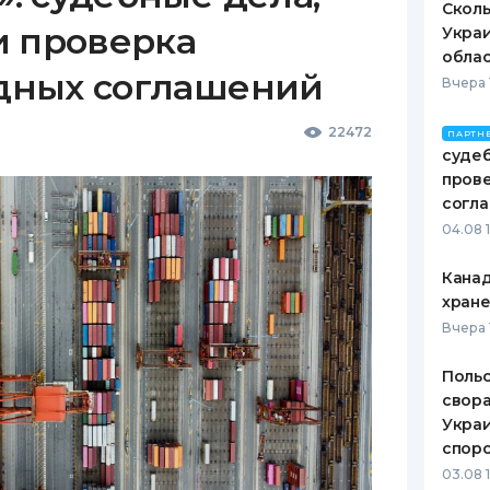
Сколь
и проверка
Украи
обла
дных соглашений
Вчера 
22472
ПАРТН
судеб
пров
согл
04.08 
Канад
хран
Вчера 
Польс
свора
Украи
спор
03.08 