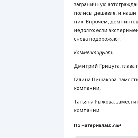
заграничную автогражданк
полисы дешевле, и наши 
них. Впрочем, демпинго
недолго: если экспериме
снова подорожают.
Комментируют:
Дмитрий Грицута, глава 
Галина Пишакова, замест
компании,
Татьяна Рыжова, замести
компании.
По материалам:
УБР