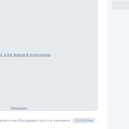
о для вашей рекламы
делите необходимый текст и нажмите
Ctrl+Enter
,