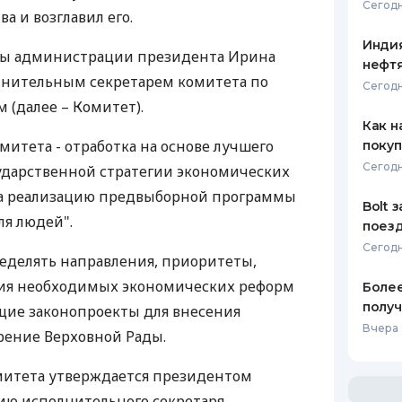
Сегодн
ва и возглавил его.
Индия
вы администрации президента Ирина
нефтя
лнительным секретарем комитета по
Сегодн
(далее – Комитет).
Как н
митета - отработка на основе лучшего
покуп
Сегодн
ударственной стратегии экономических
а реализацию предвыборной программы
Bolt 
ля людей".
поезд
Сегодн
еделять направления, приоритеты,
ия необходимых экономических реформ
Более
получ
щие законопроекты для внесения
Вчера 
рение Верховной Рады.
митета утверждается президентом
ю исполнительного секретаря.