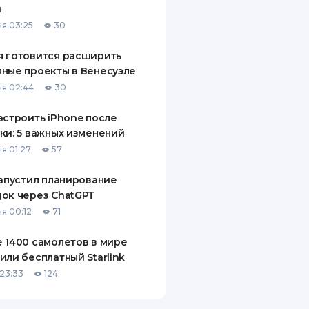
й
ДИТЕЛИ ПО
я 03:25
30
ВАНИЮ
 готовится расширить
РАХОВЫЕ ПОЛИСЫ
ные проекты в Венесуэле
я 02:44
30
ВЫЕ КОМПАНИИ
астроить iPhone после
 О СТРАХОВЫХ
ИЯХ
ки: 5 важных изменений
я 01:27
57
КА И ОПЛАТА
запустил планирование
ТЫ
ок через ChatGPT
я 00:12
71
 1400 самолетов в мире
или бесплатный Starlink
23:33
124