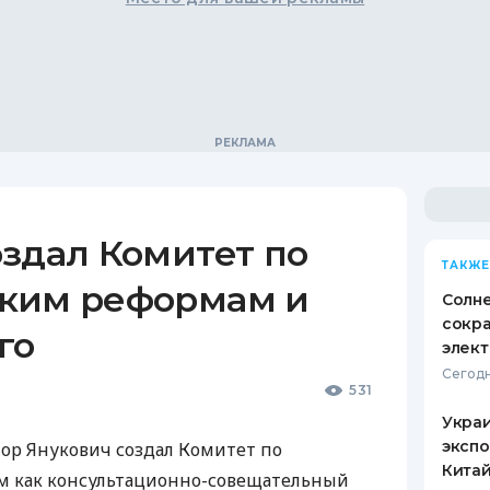
здал Комитет по
ТАКЖЕ
ким реформам и
Солн
сокр
го
элект
Сегодн
531
Украи
экспо
ор Янукович создал Комитет по
Кита
 как консультационно-совещательный