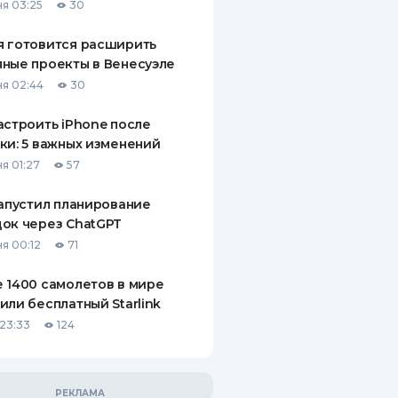
я 03:25
30
 готовится расширить
ные проекты в Венесуэле
я 02:44
30
астроить iPhone после
ки: 5 важных изменений
я 01:27
57
запустил планирование
ок через ChatGPT
я 00:12
71
 1400 самолетов в мире
или бесплатный Starlink
23:33
124