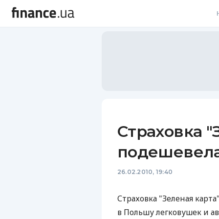
В
В
Л
А
Н
Страховка "
С
подешевела
П
26.02.2010, 19:40
Т
Р
Страховка "Зеленая карт
в Польшу легковушек и а