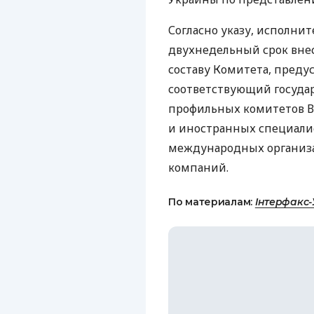
Согласно указу, исполни
двухнедельный срок вне
составу Комитета, преду
соответствующий госуда
профильных комитетов В
и иностранных специалис
международных организа
компаний.
По материалам:
Інтерфакс-