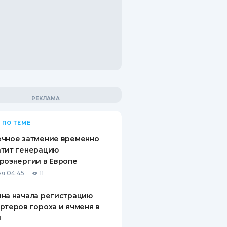
 ПО ТЕМЕ
ечное затмение временно
атит генерацию
роэнергии в Европе
я 04:45
11
на начала регистрацию
ртеров гороха и ячменя в
й