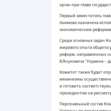
орган при главе государст
Первый заместитель гла
Акимова назначена испо
экономическим реформам 
Среди основных задач Ко
мирового опыта общегос
реформ, направленных н
В.Януковича "Украина – д
Комитет также будет опр
механизмы осуществлен
и готовить соответствую
президентом на рассмот
Персональный состав Ко
Украины по представлени