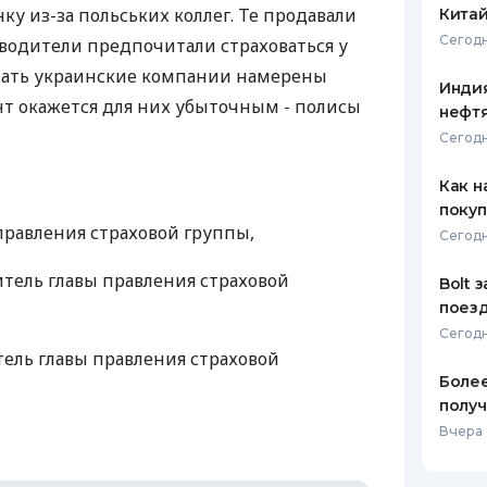
у из-за польських коллег. Те продавали
Кита
ЕЖЕМЕСЯЧНЫЙ ОБЗОР
ПУТЕВО
Сегодн
водители предпочитали страховаться у
КЕШБЭКА
СТРАХО
вать украинские компании намерены
Индия
ПУТЕВОДИТЕЛИ ПО
ВСЕ СТ
нт окажется для них убыточным - полисы
нефтя
БАНКОВСКИМ КАРТАМ
Сегодн
СТРАХО
Как н
ОТЗЫВЫ
КОМПАН
покуп
правления страховой группы,
Сегодн
ДОСТАВ
итель главы правления страховой
Bolt 
КОНТАК
поезд
Сегодн
тель главы правления страховой
Более
получ
Вчера 