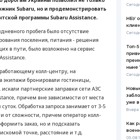
 по дорогам Украины позволил не только
Сегодн
жник Subaru, но и продемонстрировать
ЕЖЕМЕСЯЧНЫЙ ОБЗОР
ПУТЕВО
КЕШБЭКА
СТРАХО
тской программы Subaru Assistance.
НБУ 
клиен
ПУТЕВОДИТЕЛИ ПО
ВСЕ СТ
дневного пробега было отсутствие
Сегодн
БАНКОВСКИМ КАРТАМ
ования поселения, питания - решения
СТРАХО
Топ-5
их в пути, было возложено на сервис
приви
ОТЗЫВЫ
ssistance.
КОМПАН
преим
ныне 
 работающему колл-центру, на
ДОСТАВ
Сегодн
га экипажи бронировали гостиницы,
КОНТАК
 искали партнерские заправки сети АЗС
Новые
забло
stance, причем вне зависимости от места
уже в
уток. Обработка запроса занимает от 3-5
Вчера 
ти от сложности, причем оператор колл-
формить заказ, но и подсказать
Как р
воен
скомой точке, расстояние и т.д.
05.08 1