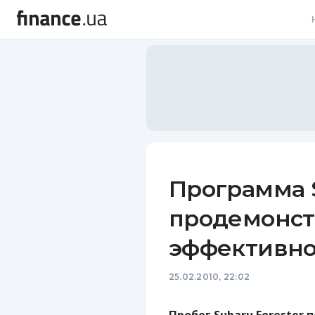
В
В
Л
А
Н
Программа S
С
продемонст
П
эффективно
Т
25.02.2010, 22:02
Р