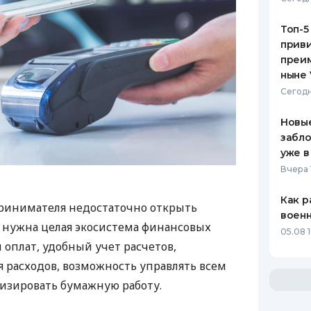
Топ-5
приви
преим
ныне 
Сегодн
Новые
забло
уже в
Вчера 
Как р
ринимателя недостаточно открыть
воен
у нужна целая экосистема финансовых
05.08 1
 оплат, удобный учет расчетов,
 расходов, возможность управлять всем
изировать бумажную работу.