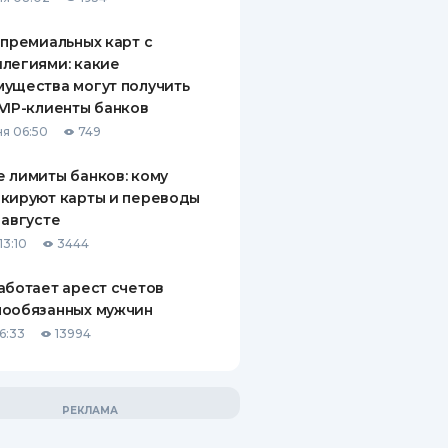
 премиальных карт с
легиями: какие
ущества могут получить
VIP-клиенты банков
я 06:50
749
 лимиты банков: кому
кируют карты и переводы
 августе
13:10
3444
аботает арест счетов
нообязанных мужчин
6:33
13994