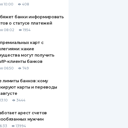
я 10:00
408
ДИТЕЛИ ПО
ВАНИЮ
обяжет банки информировать
тов о статусе платежей
РАХОВЫЕ ПОЛИСЫ
я 08:02
1954
ВЫЕ КОМПАНИИ
 премиальных карт с
легиями: какие
 О СТРАХОВЫХ
ИЯХ
ущества могут получить
VIP-клиенты банков
КА И ОПЛАТА
я 06:50
749
ТЫ
 лимиты банков: кому
кируют карты и переводы
 августе
13:10
3444
аботает арест счетов
нообязанных мужчин
6:33
13994