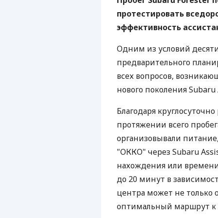
Пробег Subaru Forester
протестировать вседоро
эффективность ассистан
Одним из условий десяти
предварительного планир
всех вопросов, возникающ
нового поколения Subaru A
Благодаря круглосуточно
протяжении всего пробе
организовывали питание,
"ОККО" через Subaru Assi
нахождения или времени с
до 20 минут в зависимос
центра может не только о
оптимальный маршрут к и