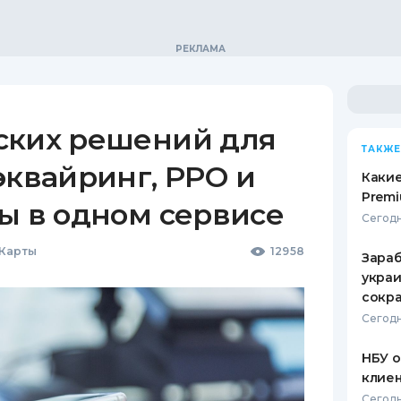
ских решений для
ТАКЖЕ
эквайринг, РРО и
Какие
Premi
ы в одном сервисе
Сегодн
 Карты
12958
Зараб
украи
сокра
Сегодн
НБУ 
клиен
Сегодн