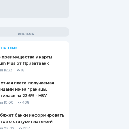
 ПО ТЕМЕ
 преимущества у карты
um Plus от ПриватБанк
я 16:33
181
отная плата, получаемая
нцами из-за границы,
тилась на 23,6% - НБУ
я 10:00
408
обяжет банки информировать
тов о статусе платежей
я 08:02
1954