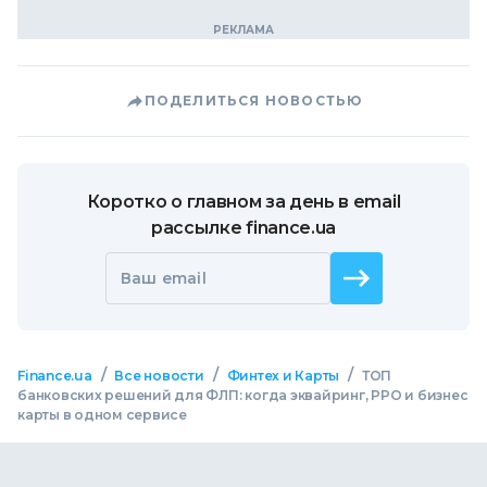
ПОДЕЛИТЬСЯ НОВОСТЬЮ
Коротко о главном за день в email
рассылке finance.ua
Ваш email
/
/
/
Finance.ua
Все новости
Финтех и Карты
ТОП
банковских решений для ФЛП: когда эквайринг, РРО и бизнес
карты в одном сервисе