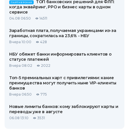
ТОП банковских решений для ФЛП:
ПАРТНЕРСКАЯ
когда эквайринг, РРО и бизнес карты в одном
сервисе
04.08 06:50
14511
Заработная плата, получаемая украинцами из-за
границы, сократилась на 23,6% - НБУ
Вчера 10:00
428
НБУ обяжет банки информировать клиентов о
статусе платежей
Вчера 08:02
2022
Топ-5 премиальных карт с привилегиями: какие
преимущества могут получить ныне VIP-клиенты
банков
Вчера 06:50
775
Новые лимиты банков: кому заблокируют карты и
переводы уже в августе
06.08 13:10
3531