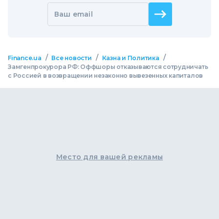
Ваш email
/
/
/
Finance.ua
Все новости
Казна и Политика
Замгенпрокурора РФ: Оффшоры отказываются сотрудничать
с Россией в возвращении незаконно вывезенных капиталов
Место для вашей рекламы