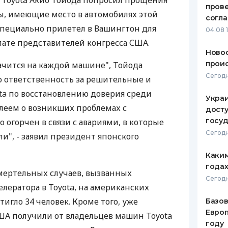
 Toyota Акио Тойода попросил прощения
пров
ы, имеющие место в автомобилях этой
ЕЖЕМЕСЯЧНЫЙ ОБЗОР
ПУТЕВО
согл
КЕШБЭКА
СТРАХО
 специально прилетел в Вашингтон для
04.08 
лате представителей конгресса США.
ПУТЕВОДИТЕЛИ ПО
ВСЕ СТ
Новос
БАНКОВСКИМ КАРТАМ
проис
начится на каждой машине", Тойода
СТРАХО
Сегодн
 ответственность за решительные и
ОТЗЫВЫ
ta по восстановлению доверия среди
КОМПАН
Украи
леем о возникших проблемах с
досту
ДОСТАВ
госу
о огорчен в связи с авариями, в которые
Сегодн
и", - заявил президент японского
КОНТАК
Каким
годах
мертельных случаев, вызванных
Сегодн
лератора в Toyota, на американских
стигло 34 человек. Кроме того, уже
Базов
Европ
США получили от владельцев машин Toyota
году