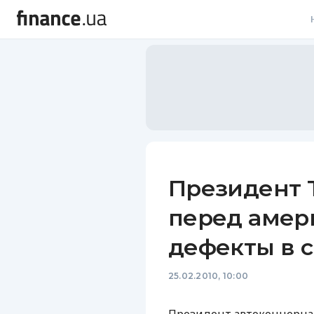
В
В
Л
А
Н
Президент 
С
перед амер
П
дефекты в 
Т
25.02.2010, 10:00
Р