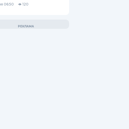
я 06:50
120