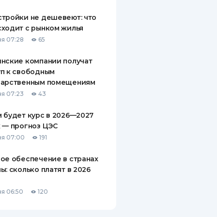
тройки не дешевеют: что
ходит с рынком жилья
я 07:28
65
нские компании получат
п к свободным
дарственным помещениям
я 07:23
43
 будет курс в 2026—2027
 — прогноз ЦЭС
я 07:00
191
ое обеспечение в странах
ы: сколько платят в 2026
я 06:50
120