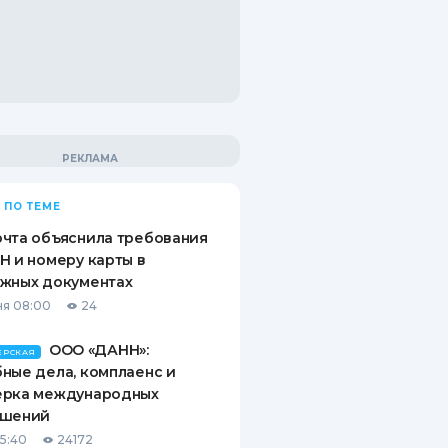
 ПО ТЕМЕ
чта объяснила требования
Н и номеру карты в
ежных документах
я 08:00
24
ООО «ДАНН»:
ЕРСКАЯ
ные дела, комплаенс и
ерка международных
ашений
15:40
24172