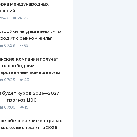
ерка международных
ДИТЕЛИ ПО
ашений
ВАНИЮ
15:40
24172
РАХОВЫЕ ПОЛИСЫ
тройки не дешевеют: что
ходит с рынком жилья
ВЫЕ КОМПАНИИ
я 07:28
65
 О СТРАХОВЫХ
ИЯХ
нские компании получат
п к свободным
КА И ОПЛАТА
дарственным помещениям
я 07:23
43
ТЫ
 будет курс в 2026—2027
 — прогноз ЦЭС
я 07:00
191
ое обеспечение в странах
ы: сколько платят в 2026