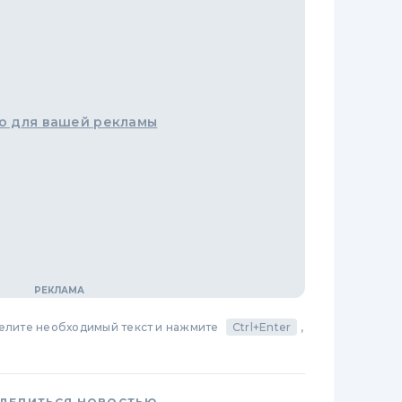
о для вашей рекламы
делите необходимый текст и нажмите
Ctrl+Enter
,