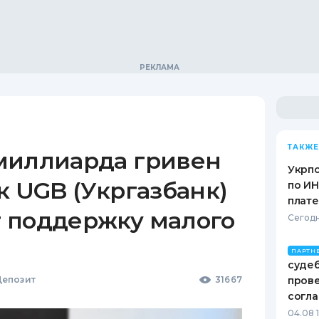
ТАКЖЕ
миллиарда гривен
Укрпо
к UGB (Укргазбанк)
по ИН
плат
 поддержку малого
Сегодн
ПАРТН
судеб
епозит
31667
пров
согл
04.08 