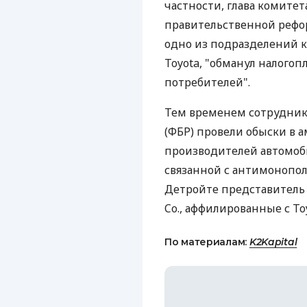
частности, глава комите
правительственной рефор
одно из подразделений 
Toyota, "обманул налогоп
потребителей".
Тем временем сотрудник
(ФБР) провели обыски в 
производителей автомоб
связанной с антимонопол
Детройте представитель в
Co., аффилированные с Toy
По материалам:
K2Kapital