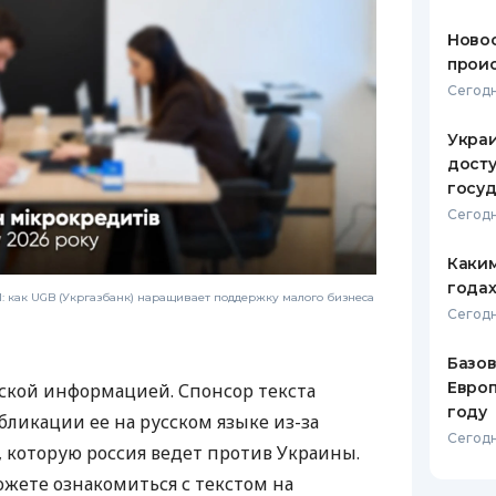
Новос
проис
Сегодн
Украи
досту
госу
Сегодн
Каким
годах
 как UGB (Укргазбанк) наращивает поддержку малого бизнеса
Сегодн
Базов
Европ
ской информацией. Спонсор текста
году
бликации ее на русском языке из-за
Сегодн
которую россия ведет против Украины.
ожете ознакомиться с текстом на