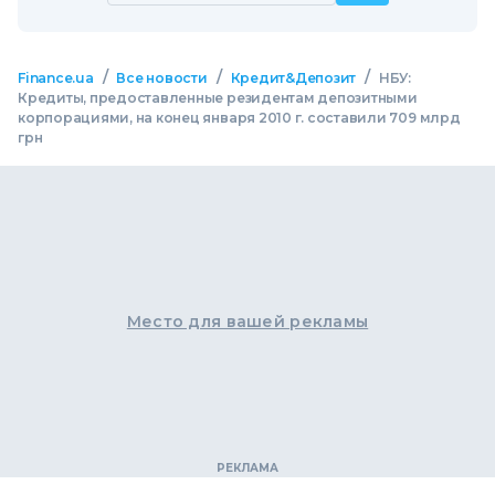
/
/
/
Finance.ua
Все новости
Кредит&Депозит
НБУ:
Кредиты, предоставленные резидентам депозитными
корпорациями, на конец января 2010 г. составили 709 млрд
грн
Место для вашей рекламы