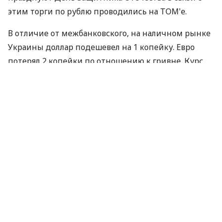
этим торги по рублю проводились на ТОМ'е.
В отличие от межбанковского, на наличном рынке
Украины доллар подешевел на 1 копейку. Евро
потерял 2 копейки по отношению к гривне. Курс
российского рубля не изменился.
Так, банки покупают доллар по 7,915- 8,01 (7,95- 8,02
- вчера) грн/долл., продают по 7,99- 8,05 (8,00- 8,06
вчера) грн/долл. Курс покупки евро составляет
10,65-10,87 (10,65-10,86 вчера) грн/евро, продажи -
10,86 - 11,05 (10,88 - 11,90 вчера) грн/евро. Курс
покупки российского рубля составляет 2,01- 2,66
грн за 10 рублей (2,01- 2,66 вчера), продажи - 2,65-
2,7 грн за 10 рублей(2,66-2,7 вчера).
Нацбанк Украины установил на 23 февраля 2010 г.