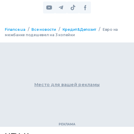
/
/
/
Finance.ua
Все новости
Кредит&Депозит
Евро на
межбанке подешевел на 3 копейки
Место для вашей рекламы