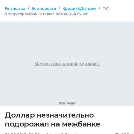
/
/
/
Finance.ua
Все новости
Кредит&Депозит
"Ъ":
Кредитпромбанк открыл обменный пункт
Место для вашей рекламы
Доллар незначительно
подорожал на межбанке