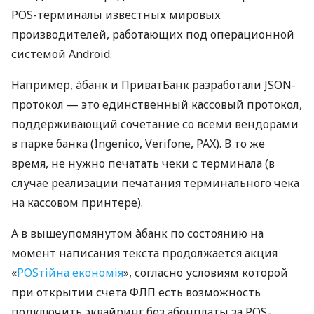
POS-терминалы известных мировых
производителей, работающих под операционной
системой Android.
Например, àбанк и ПриватБанк разработали JSON-
протокол — это единственный кассовый протокол,
поддерживающий сочетание со всеми вендорами
в парке банка (Ingenico, Verifone, PAX). В то же
время, не нужно печатать чеки с терминала (в
случае реализации печатания терминального чека
на кассовом принтере).
А в вышеупомянутом àбанк по состоянию на
момент написания текста продолжается акция
«
POSтійна економія
», согласно условиям которой
при открытии счета ФЛП есть возможность
подключить эквайринг без абонплаты за POS-