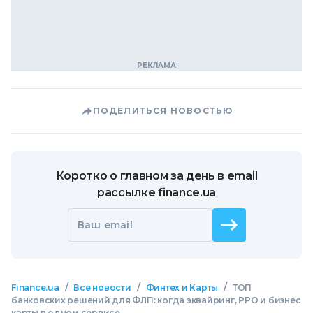
ПОДЕЛИТЬСЯ НОВОСТЬЮ
Коротко о главном за день в email
рассылке finance.ua
Ваш email
/
/
/
Finance.ua
Все новости
Финтех и Карты
ТОП
банковских решений для ФЛП: когда эквайринг, РРО и бизнес
карты в одном сервисе