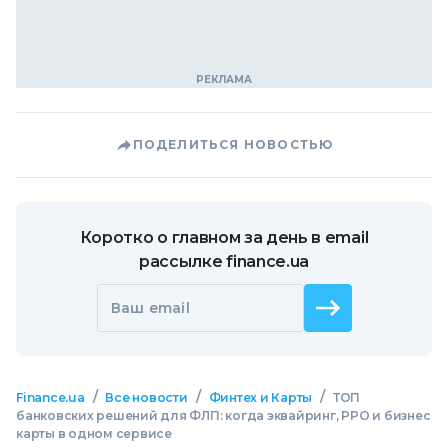
ПОДЕЛИТЬСЯ НОВОСТЬЮ
Коротко о главном за день в email
рассылке finance.ua
Ваш email
/
/
/
Finance.ua
Все новости
Финтех и Карты
ТОП
банковских решений для ФЛП: когда эквайринг, РРО и бизнес
карты в одном сервисе