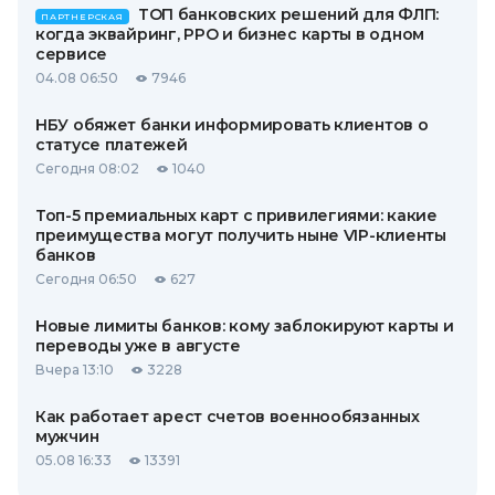
ТОП банковских решений для ФЛП:
ПАРТНЕРСКАЯ
когда эквайринг, РРО и бизнес карты в одном
сервисе
04.08 06:50
7946
НБУ обяжет банки информировать клиентов о
статусе платежей
Сегодня 08:02
1040
Топ-5 премиальных карт с привилегиями: какие
преимущества могут получить ныне VIP-клиенты
банков
Сегодня 06:50
627
Новые лимиты банков: кому заблокируют карты и
переводы уже в августе
Вчера 13:10
3228
Как работает арест счетов военнообязанных
мужчин
05.08 16:33
13391