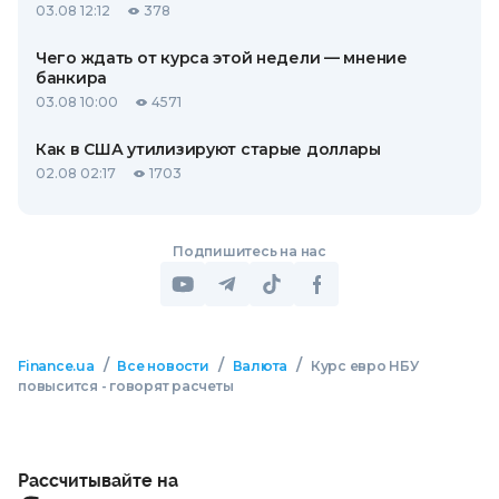
03.08 12:12
378
Чего ждать от курса этой недели — мнение
банкира
03.08 10:00
4571
Как в США утилизируют старые доллары
02.08 02:17
1703
Подпишитесь на нас
/
/
/
Finance.ua
Все новости
Валюта
Курс евро НБУ
повысится - говорят расчеты
Рассчитывайте на