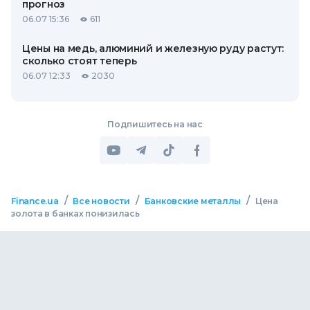
прогноз
06.07 15:36
611
Цены на медь, алюминий и железную руду растут:
сколько стоят теперь
06.07 12:33
2030
Подпишитесь на нас
/
/
/
Finance.ua
Все новости
Банковские металлы
Цена
золота в банках понизилась