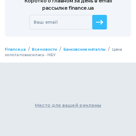
Коротко о главном за день в email
рассылке finance.ua
Ваш email
/
/
/
Finance.ua
Все новости
Банковские металлы
Цена
золота повысилась - НБУ
Место для вашей рекламы