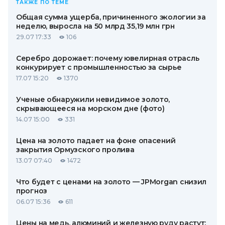
ТАКЖЕ ПО ТЕМЕ
Общая сумма ущерба, причиненного экологии за
неделю, выросла на 50 млрд 35,19 млн грн
29.07 17:33
106
Серебро дорожает: почему ювелирная отрасль
конкурирует с промышленностью за сырье
17.07 15:20
1370
Ученые обнаружили невидимое золото,
скрывающееся на морском дне (фото)
14.07 15:00
331
Цена на золото падает на фоне опасений
закрытия Ормузского пролива
13.07 07:40
1472
Что будет с ценами на золото — JPMorgan снизил
прогноз
06.07 15:36
611
Цены на медь, алюминий и железную руду растут: