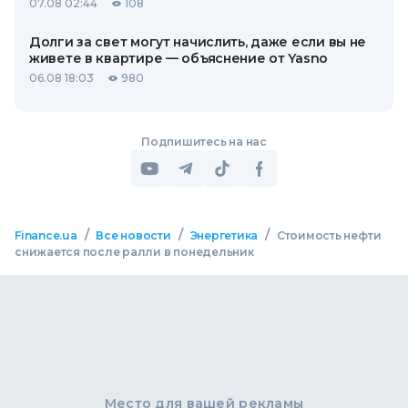
07.08 02:44
108
Долги за свет могут начислить, даже если вы не
живете в квартире — объяснение от Yasno
06.08 18:03
980
Подпишитесь на нас
/
/
/
Finance.ua
Все новости
Энергетика
Стоимость нефти
снижается после ралли в понедельник
Место для вашей рекламы