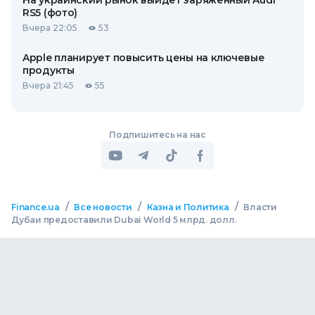
На украинский рынок выйдет заряженный Audi
RS5 (фото)
Вчера 22:05
53
Apple планирует повысить цены на ключевые
продукты
Вчера 21:45
55
Подпишитесь на нас
/
/
/
Finance.ua
Все новости
Казна и Политика
Власти
Дубаи предоставили Dubai World 5 млрд. долл.