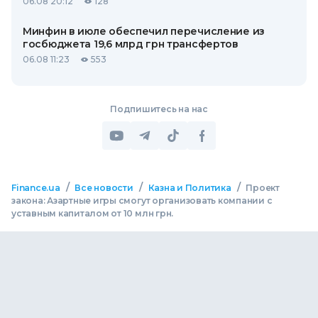
06.08 20:12
128
Минфин в июле обеспечил перечисление из
госбюджета 19,6 млрд грн трансфертов
06.08 11:23
553
Подпишитесь на нас
/
/
/
Finance.ua
Все новости
Казна и Политика
Проект
закона: Азартные игры смогут организовать компании с
уставным капиталом от 10 млн грн.