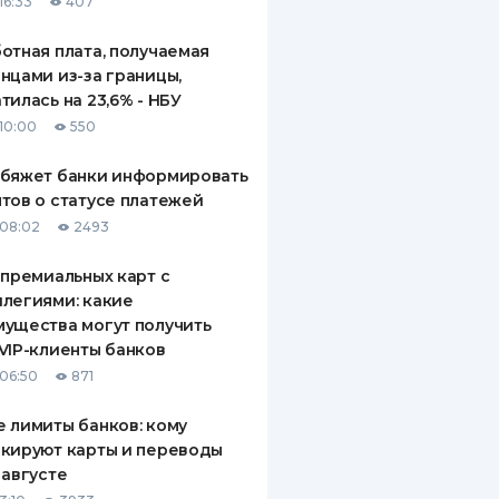
16:33
407
отная плата, получаемая
нцами из-за границы,
тилась на 23,6% - НБУ
10:00
550
обяжет банки информировать
тов о статусе платежей
08:02
2493
 премиальных карт с
легиями: какие
ущества могут получить
VIP-клиенты банков
06:50
871
 лимиты банков: кому
кируют карты и переводы
 августе