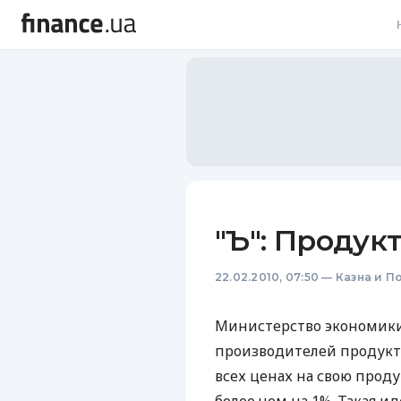
В
В
Л
А
Н
"Ъ": Продук
С
22.02.2010, 07:50
—
Казна и П
П
Т
Министерство экономики
производителей продукт
Р
всех ценах на свою проду