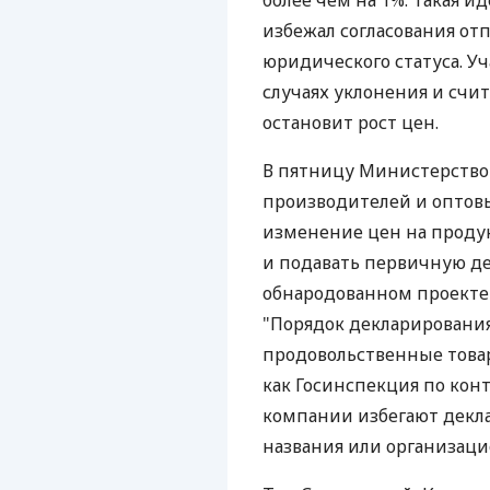
более чем на 1%. Такая и
избежал согласования от
юридического статуса. У
случаях уклонения и счи
остановит рост цен.
В пятницу Министерство
производителей и оптовы
изменение цен на продук
и подавать первичную де
обнародованном проекте
"Порядок декларировани
продовольственные товар
как Госинспекция по кон
компании избегают декл
названия или организац