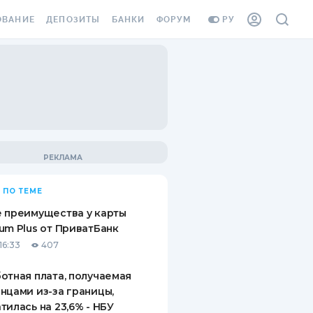
ОВАНИЕ
ДЕПОЗИТЫ
БАНКИ
ФОРУМ
РУ
ВСЕ ДЕПОЗИТЫ
ВСЕ БАНКИ
ВАНИЕ ЖИЛЬЯ ОТ
ДЕПОЗИТЫ В USD
ОТЗЫВЫ О БАНКАХ
И ШАХЕДОВ
ДЕПОЗИТЫ В EUR
МИКРОФИНАНСОВЫЕ
АХОВКА ЗАГРАНИЦУ
ОРГАНИЗАЦИИ
БОНУС К ДЕПОЗИТАМ
ОТЗЫВЫ ОБ МФО
УСЛОВИЯ АКЦИИ
Я КАРТА
 ПО ТЕМЕ
ВОПРОСЫ И ОТВЕТЫ
ОННАЯ ВИНЬЕТКА
 преимущества у карты
ДЕПОЗИТНЫЙ КАЛЬКУЛЯТОР
um Plus от ПриватБанк
Я СОТРУДНИКОВ
16:33
407
ПУТЕВОДИТЕЛИ ПО
SSISTANCE
СБЕРЕЖЕНИЯМ
отная плата, получаемая
нцами из-за границы,
ВАНИЕ ОТ
тилась на 23,6% - НБУ
ТНЫХ СЛУЧАЕВ