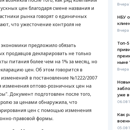
дея возникла после того, как ряд компаний
Вчера 
пускных цен благодаря смене названия и
ЕЖЕМЕСЯЧНЫЙ ОБЗОР
ПУТЕВО
КЕШБЭКА
СТРАХО
частники рынка говорят о единичных
НБУ 
клиен
тают, что ужесточение контроля не
ПУТЕВОДИТЕЛИ ПО
ВСЕ СТ
Вчера 
БАНКОВСКИМ КАРТАМ
СТРАХО
Топ-5
 экономики предложило обязать
приви
ОТЗЫВЫ
х продавцов декларировать не только
КОМПАН
преим
ты питания более чем на 1% за месяц, но
ныне 
ДОСТАВ
кларацию цен. Об этом говорится в
Вчера 
 изменений в постановление №1222/2007
КОНТАК
Новые
я изменения оптово-розничных цен на
забло
ы". Документ подготовлен после того,
уже в
тролю за ценами обнаружила, что
06.08 1
арирования цен с помощью изменения
Как р
ионно-правовой формы.
воен
05.08 1