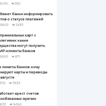
10:00
550
ДИТЕЛИ ПО
ВАНИЮ
обяжет банки информировать
тов о статусе платежей
РАХОВЫЕ ПОЛИСЫ
08:02
2493
ВЫЕ КОМПАНИИ
 премиальных карт с
легиями: какие
 О СТРАХОВЫХ
ИЯХ
ущества могут получить
VIP-клиенты банков
КА И ОПЛАТА
06:50
871
ТЫ
 лимиты банков: кому
кируют карты и переводы
 августе
3:10
3933
аботает арест счетов
нообязанных мужчин
6:33
14342