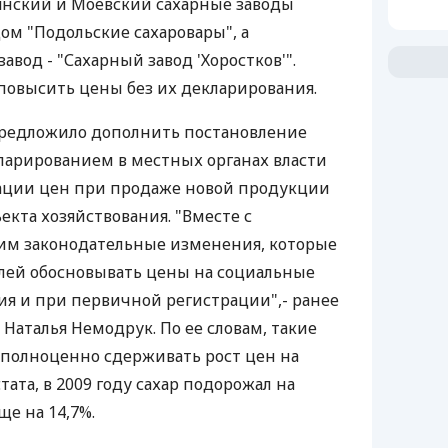
тянский и Моевский сахарные заводы
ом "Подольские сахаровары", а
авод - "Сахарный завод 'Хоростков'".
повысить цены без их декларирования.
редложило дополнить постановление
ларированием в местных органах власти
ации цен при продаже новой продукции
екта хозяйствования. "Вместе с
м законодательные изменения, которые
лей обосновывать цены на социальные
я и при первичной регистрации",- ранее
 Наталья Немодрук. По ее словам, такие
 полноценно сдерживать рост цен на
тата, в 2009 году сахар подорожал на
еще на 14,7%.