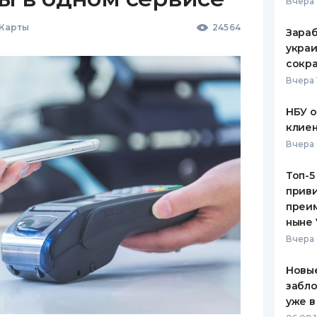
Вчера 
 Карты
24564
Зараб
украи
сокра
Вчера 
НБУ 
клиен
Вчера 
Топ-5
приви
преим
ныне 
Вчера 
Новые
забло
уже в