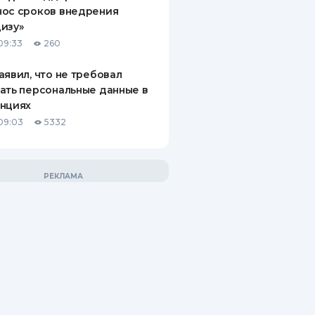
нос сроков внедрения
изу»
09:33
260
аявил, что не требовал
ать персональные данные в
анциях
09:03
5332