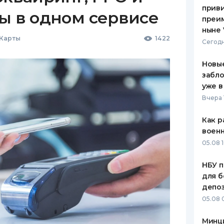
приви
ы в одном сервисе
преим
ныне 
 Карты
1422
Сегодн
Новые
забло
уже в
Вчера 
Как р
воен
05.08 1
НБУ п
для б
депо
05.08 
Минц