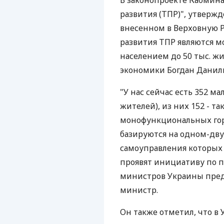
В законопроекте Кабмин
развития (ТПР)", утверж
внесенном в Верховную 
развития ТПР являются м
населением до 50 тыс. жи
экономики Богдан Данил
"У нас сейчас есть 352 ма
жителей), из них 152 - т
монофункциональных горо
базируются на одном-дву
самоуправления которых 
проявят инициативу по п
министров Украины пред
министр.
Он также отметил, что в