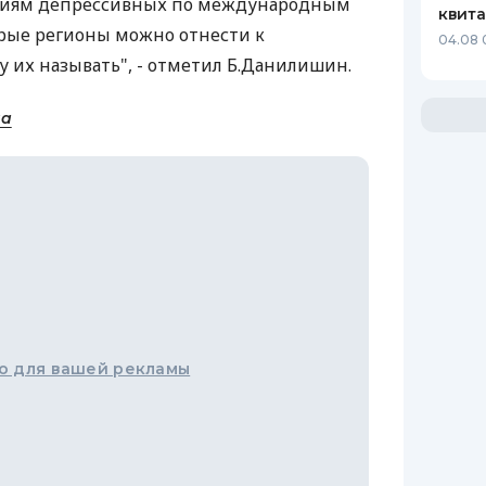
риям депрессивных по международным
квит
орые регионы можно отнести к
04.08 
у их называть", - отметил Б.Данилишин.
на
о для вашей рекламы