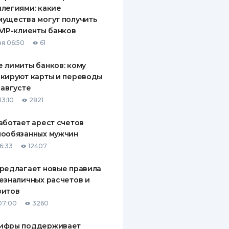
легиями: какие
ущества могут получить
VIP-клиенты банков
я 06:50
61
 лимиты банков: кому
кируют карты и переводы
 августе
13:10
2821
аботает арест счетов
нообязанных мужчин
6:33
12407
редлагает новые правила
езналичных расчетов и
зитов
07:00
3260
ифры поддерживает