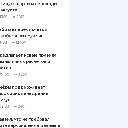
кируют карты и переводы
ДИТЕЛИ ПО
 августе
ВАНИЮ
13:10
2821
РАХОВЫЕ ПОЛИСЫ
аботает арест счетов
нообязанных мужчин
ВЫЕ КОМПАНИИ
6:33
12407
 О СТРАХОВЫХ
ИЯХ
редлагает новые правила
езналичных расчетов и
КА И ОПЛАТА
зитов
07:00
3260
ТЫ
ифры поддерживает
нос сроков внедрения
изу»
09:33
260
аявил, что не требовал
ать персональные данные в