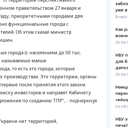
а "О территории перспективного
забло
денном правительством 27 января и
ЕЖЕМЕСЯЧНЫЙ ОБЗОР
ПУТЕВО
уже в
КЕШБЭКА
СТРАХО
Раду, приоритетными городами для
Вчера 
оно функциональные города с
ПУТЕВОДИТЕЛИ ПО
ВСЕ СТ
Как р
телей. Об этом сказал министр
БАНКОВСКИМ КАРТАМ
воен
СТРАХО
ишин.
05.08 1
ОТЗЫВЫ
лые города (с населением до 50 тыс.
КОМПАН
НБУ п
ак называемые малые
для б
ДОСТАВ
депо
да, то есть это города, которые
05.08 
х производствах. Это территории, органы
КОНТАК
первые после принятия этого закона
Минц
оиску инвесторов и направят Кабинету
пере
«еАкц
ложения по созданию ТПР", - подчеркнул
04.08 
НБУ з
 Украине нет территорий,
печат