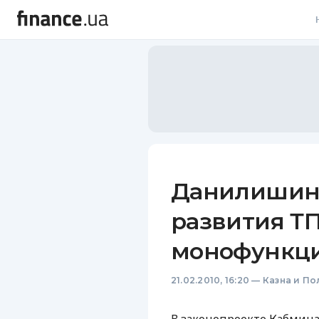
В
В
Л
А
Н
Данилишин:
С
развития Т
П
монофункци
Т
21.02.2010, 16:20
—
Казна и По
Р