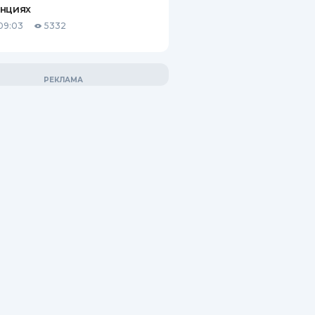
анциях
09:03
5332