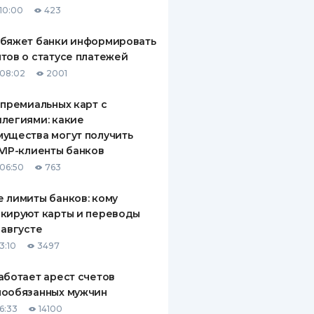
10:00
423
ДИТЕЛИ ПО
ВАНИЮ
обяжет банки информировать
тов о статусе платежей
РАХОВЫЕ ПОЛИСЫ
08:02
2001
ВЫЕ КОМПАНИИ
 премиальных карт с
легиями: какие
 О СТРАХОВЫХ
ИЯХ
ущества могут получить
VIP-клиенты банков
КА И ОПЛАТА
06:50
763
ТЫ
 лимиты банков: кому
кируют карты и переводы
 августе
3:10
3497
аботает арест счетов
нообязанных мужчин
6:33
14100