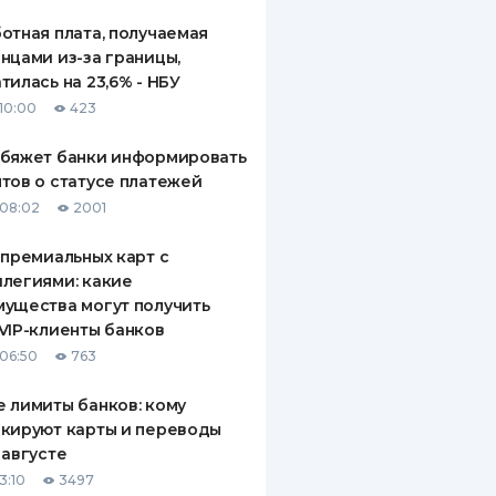
отная плата, получаемая
нцами из-за границы,
тилась на 23,6% - НБУ
10:00
423
обяжет банки информировать
тов о статусе платежей
08:02
2001
 премиальных карт с
легиями: какие
ущества могут получить
VIP-клиенты банков
06:50
763
 лимиты банков: кому
кируют карты и переводы
 августе
3:10
3497