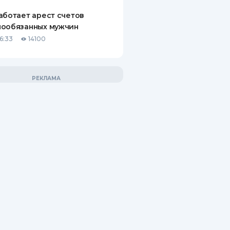
аботает арест счетов
нообязанных мужчин
6:33
14100