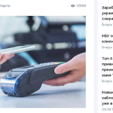
 Карты
13959
Зараб
украи
сокра
Вчера 
НБУ 
клиен
Вчера 
Топ-5
приви
преим
ныне 
Вчера 
Новые
забло
уже в
06.08 1