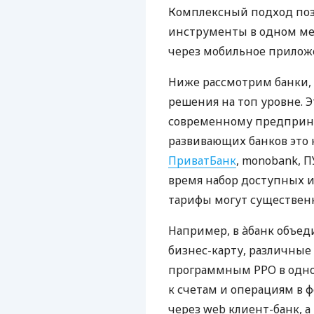
Комплексный подход поз
инструменты в одном мес
через мобильное прилож
Ниже рассмотрим банки,
решения на топ уровне. Э
современному предприни
развивающих банков это 
ПриватБанк
, monobank, П
время набор доступных и
тарифы могут существенн
Например, в àбанк объед
бизнес-карту, различные
программным РРО в одном
к счетам и операциям в ф
через web клиент-банк, а