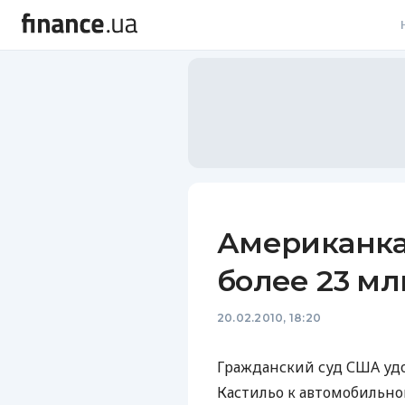
В
В
Л
А
Н
Американка 
С
более 23 мл
П
20.02.2010, 18:20
Т
Р
Гражданский суд США уд
Кастильо к автомобильном