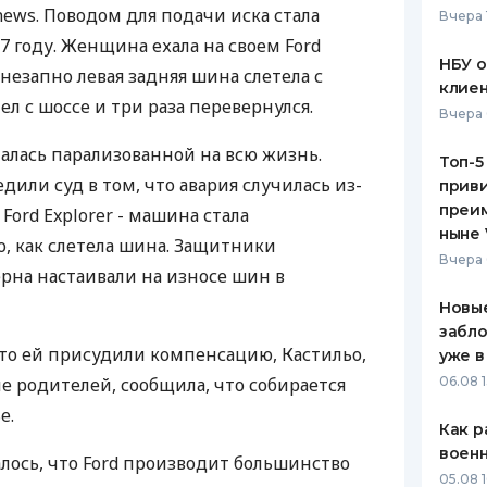
ews. Поводом для подачи иска стала
Вчера 
ЕЖЕМЕСЯЧНЫЙ ОБЗОР
ПУТЕВО
07 году. Женщина ехала на своем Ford
КЕШБЭКА
СТРАХО
НБУ 
 внезапно левая задняя шина слетела с
клиен
ПУТЕВОДИТЕЛИ ПО
ВСЕ СТ
ел с шоссе и три раза перевернулся.
Вчера 
БАНКОВСКИМ КАРТАМ
СТРАХО
талась парализованной на всю жизнь.
Топ-5
или суд в том, что авария случилась из-
приви
ОТЗЫВЫ
КОМПАН
преим
Ford Explorer - машина стала
ныне 
о, как слетела шина. Защитники
ДОСТАВ
Вчера 
рна настаивали на износе шин в
КОНТАК
Новые
забло
что ей присудили компенсацию, Кастильо,
уже в
е родителей, сообщила, что собирается
06.08 1
е.
Как р
воен
лось, что Ford производит большинство
05.08 1