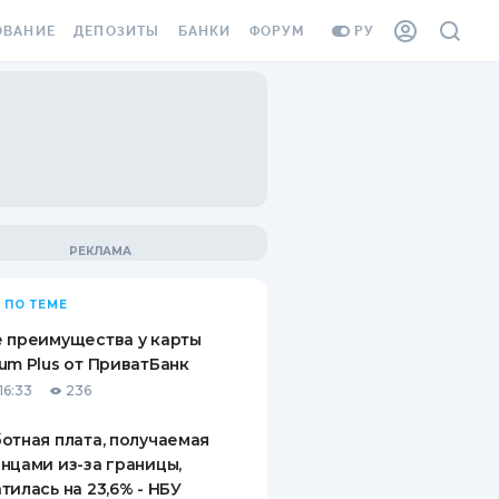
ОВАНИЕ
ДЕПОЗИТЫ
БАНКИ
ФОРУМ
РУ
ВСЕ ДЕПОЗИТЫ
ВСЕ БАНКИ
ВАНИЕ ЖИЛЬЯ ОТ
ДЕПОЗИТЫ В USD
ОТЗЫВЫ О БАНКАХ
И ШАХЕДОВ
ДЕПОЗИТЫ В EUR
МИКРОФИНАНСОВЫЕ
АХОВКА ЗАГРАНИЦУ
ОРГАНИЗАЦИИ
БОНУС К ДЕПОЗИТАМ
ОТЗЫВЫ ОБ МФО
УСЛОВИЯ АКЦИИ
Я КАРТА
 ПО ТЕМЕ
ВОПРОСЫ И ОТВЕТЫ
ОННАЯ ВИНЬЕТКА
 преимущества у карты
ДЕПОЗИТНЫЙ КАЛЬКУЛЯТОР
um Plus от ПриватБанк
Я СОТРУДНИКОВ
16:33
236
ПУТЕВОДИТЕЛИ ПО
SSISTANCE
СБЕРЕЖЕНИЯМ
отная плата, получаемая
нцами из-за границы,
ВАНИЕ ОТ
тилась на 23,6% - НБУ
ТНЫХ СЛУЧАЕВ