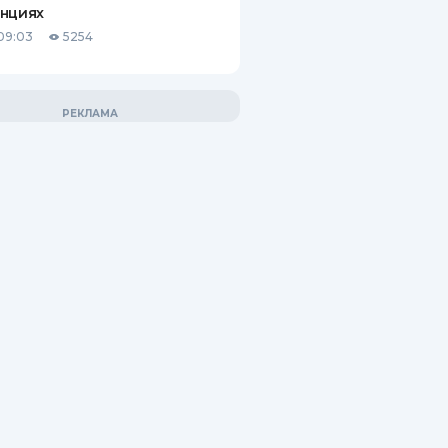
анциях
09:03
5254