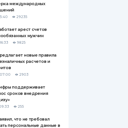
ерка международных
ДИТЕЛИ ПО
ашений
ВАНИЮ
15:40
29235
РАХОВЫЕ ПОЛИСЫ
аботает арест счетов
нообязанных мужчин
ВЫЕ КОМПАНИИ
16:33
9825
 О СТРАХОВЫХ
ИЯХ
редлагает новые правила
езналичных расчетов и
КА И ОПЛАТА
зитов
 07:00
2903
ТЫ
ифры поддерживает
нос сроков внедрения
изу»
09:33
255
аявил, что не требовал
ать персональные данные в