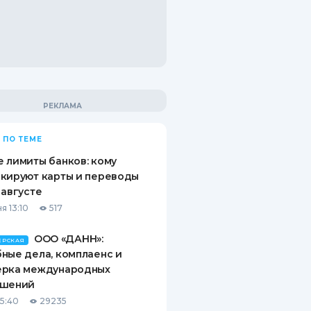
 ПО ТЕМЕ
 лимиты банков: кому
кируют карты и переводы
 августе
я 13:10
517
ООО «ДАНН»:
ЕРСКАЯ
ные дела, комплаенс и
ерка международных
ашений
15:40
29235