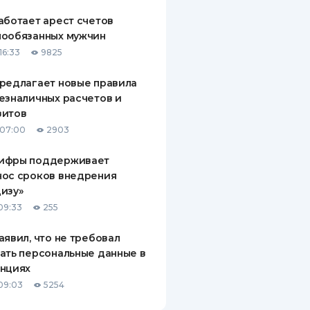
аботает арест счетов
нообязанных мужчин
16:33
9825
редлагает новые правила
езналичных расчетов и
зитов
 07:00
2903
ифры поддерживает
нос сроков внедрения
изу»
09:33
255
аявил, что не требовал
ать персональные данные в
анциях
09:03
5254