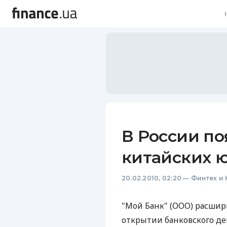
В
В
Л
А
Н
В России по
С
китайских 
П
20.02.2010, 02:20
—
Финтех и 
Т
Р
"Мой Банк" (ООО) расши
открытии банковского деп