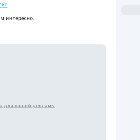
лке
.
ам интересно.
о для вашей рекламы