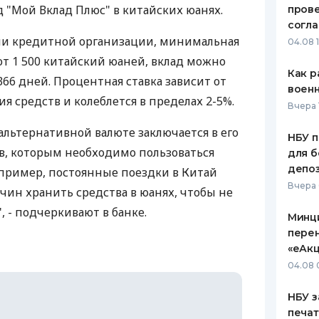
д "Мой Вклад Плюс" в китайских юанях.
пров
ЕЖЕМЕСЯЧНЫЙ ОБЗОР
ПУТЕВО
согл
КЕШБЭКА
СТРАХО
нии кредитной организации, минимальная
04.08 
от 1 500 китайский юаней, вклад можно
ПУТЕВОДИТЕЛИ ПО
ВСЕ СТ
Как р
 366 дней. Процентная ставка зависит от
БАНКОВСКИМ КАРТАМ
воен
СТРАХО
 средств и колеблется в пределах 2-5%.
Вчера 
ОТЗЫВЫ
альтернативной валюте заключается в его
КОМПАН
НБУ п
ов, которым необходимо пользоваться
для б
ДОСТАВ
депо
пример, постоянные поездки в Китай
Вчера
чин хранить средства в юанях, чтобы не
КОНТАК
, - подчеркивают в банке.
Минц
пере
«еАкц
04.08 
НБУ з
печат