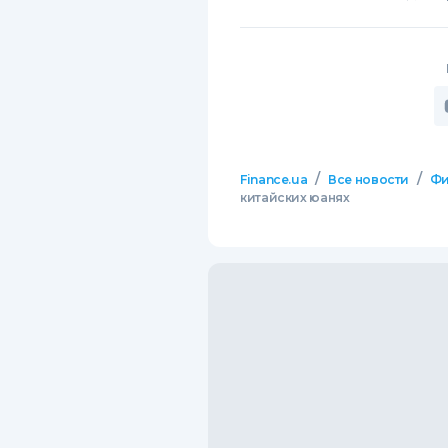
/
/
Finance.ua
Все новости
Фи
китайских юанях