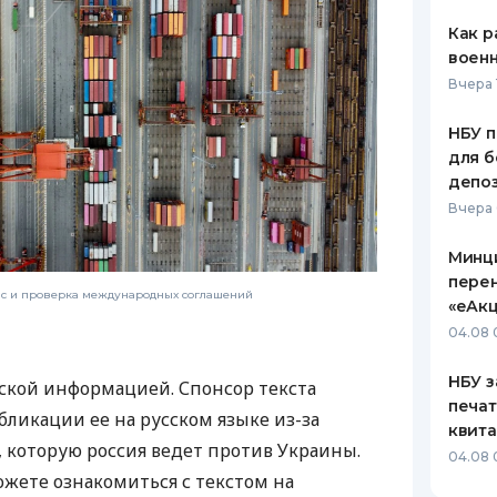
Как р
воен
Вчера 
НБУ п
для б
депо
Вчера
Минц
пере
нс и проверка международных соглашений
«еАкц
04.08 
НБУ з
ской информацией. Спонсор текста
печат
бликации ее на русском языке из-за
квит
которую россия ведет против Украины.
04.08 
ожете ознакомиться с текстом на