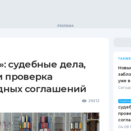
ТАКЖЕ
: судебные дела,
Новые
и проверка
забло
уже в
дных соглашений
Сегодн
29212
ПАРТН
судеб
пров
согл
04.08 