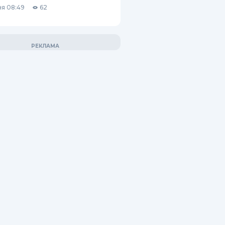
я 08:49
62