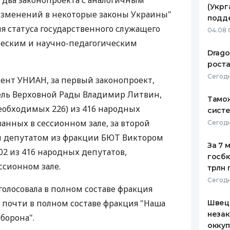
 два законопроекта с аналогичным
(Укрг
изменений в некоторые законы Украины"
ЕЖЕМЕСЯЧНЫЙ ОБЗОР
ПУТЕВО
подд
КЕШБЭКА
СТРАХО
я статуса государственного служащего
04.08 
еским и научно-педагогическим
ПУТЕВОДИТЕЛИ ПО
ВСЕ СТ
Drago
БАНКОВСКИМ КАРТАМ
роста
СТРАХО
Сегодн
ент УНИАН, за первый законопроект,
ОТЗЫВЫ
ель Верховной Рады Владимир Литвин,
КОМПАН
Тамож
необходимых 226) из 416 народных
систе
ДОСТАВ
анных в сессионном зале, за второй
Сегодн
й депутатом из фракции БЮТ Виктором
КОНТАК
За 7 
02 из 416 народных депутатов,
госбю
ссионном зале.
трлн 
Сегодн
голосовала в полном составе фракция
е почти в полном составе фракция "Наша
Швеци
незак
борона".
оккуп