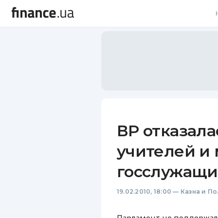
В
В
Л
А
Н
ВР отказала
С
учителей и
П
госслужащ
Т
19.02.2010, 18:00
—
Казна и П
Р