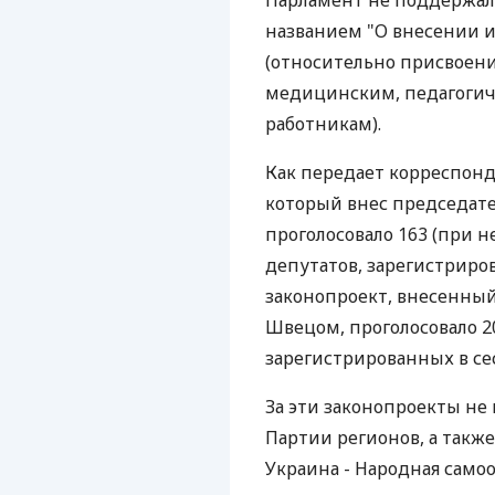
Парламент не поддержал
названием "О внесении 
(относительно присвоени
медицинским, педагогич
работникам).
Как передает корреспонд
который внес председат
проголосовало 163 (при 
депутатов, зарегистриров
законопроект, внесенны
Швецом, проголосовало 2
зарегистрированных в се
За эти законопроекты не 
Партии регионов, а такж
Украина - Народная самоо