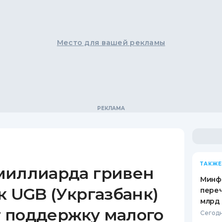
Место для вашей рекламы
ТАКЖЕ
миллиарда гривен
Минф
к UGB (Укргазбанк)
переч
млрд 
 поддержку малого
Сегодн