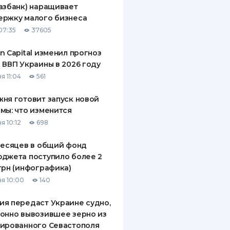
азбанк) наращивает
ДИТЕЛИ ПО
ержку малого бизнеса
ВАНИЮ
07:35
37605
РАХОВЫЕ ПОЛИСЫ
n Capital изменил прогноз
 ВВП Украины в 2026 году
ВЫЕ КОМПАНИИ
я 11:04
561
 О СТРАХОВЫХ
ИЯХ
ня готовит запуск новой
мы: что изменится
КА И ОПЛАТА
я 10:12
698
ТЫ
месяцев в общий фонд
джета поступило более 2
грн (инфографика)
я 10:00
140
я передаст Украине судно,
онно вывозившее зерно из
ированного Севастополя