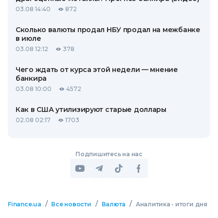
03.08 14:40
872
Сколько валюты продал НБУ продал на межбанке
в июле
03.08 12:12
378
Чего ждать от курса этой недели — мнение
банкира
03.08 10:00
4572
Как в США утилизируют старые доллары
02.08 02:17
1703
Подпишитесь на нас
/
/
/
Finance.ua
Все новости
Валюта
Аналитика - итоги дня