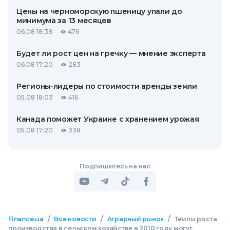
Цены на черноморскую пшеницу упали до
минимума за 13 месяцев
06.08 18:38
476
Будет ли рост цен на гречку — мнение эксперта
06.08 17:20
283
Регионы-лидеры по стоимости аренды земли
05.08 18:03
416
Канада поможет Украине с хранением урожая
05.08 17:20
338
Подпишитесь на нас
/
/
/
Finance.ua
Все новости
Аграрный рынок
Темпы роста
производства в сельском хозяйстве в 2010 году могут