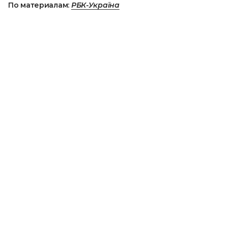
По материалам:
РБК-Україна
ПОДЕЛИТЬСЯ НОВОСТЬЮ
Коротко о главном за день в email
рассылке finance.ua
Ваш email
/
/
/
Finance.ua
Все новости
Аграрный рынок
В Сумах
продадут лес на 18,7 млн. грн
Запасы зерна в Украине в
декабре-январе уменьшились