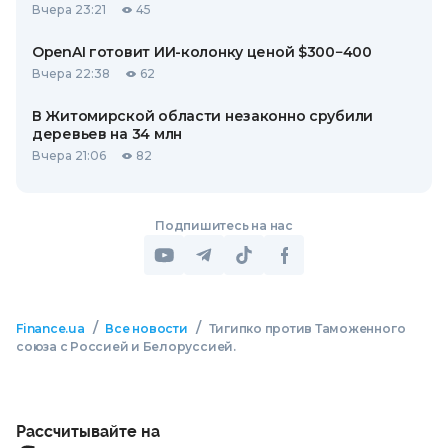
Вчера 23:21
45
OpenAI готовит ИИ-колонку ценой $300−400
Вчера 22:38
62
В Житомирской области незаконно срубили
деревьев на 34 млн
Вчера 21:06
82
Подпишитесь на нас
/
/
Finance.ua
Все новости
Тигипко против Таможенного
союза с Россией и Белоруссией.
Рассчитывайте на