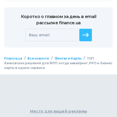
Коротко о главном за день в email
рассылке finance.ua
Ваш email
/
/
/
Finance.ua
Все новости
Финтех и Карты
ТОП
банковских решений для ФЛП: когда эквайринг, РРО и бизнес
карты в одном сервисе
Место для вашей рекламы