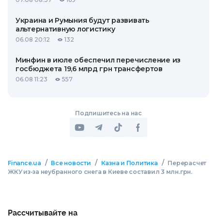
Украина и Румыния будут развивать
альтернативную логистику
06.08 20:12
132
Минфин в июле обеспечил перечисление из
госбюджета 19,6 млрд грн трансфертов
06.08 11:23
557
Подпишитесь на нас
/
/
/
Finance.ua
Все новости
Казна и Политика
Перерасчет
ЖКУ из-за неубранного снега в Киеве составил 3 млн.грн.
Рассчитывайте на