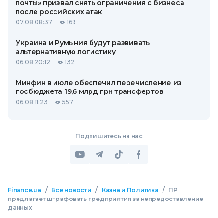
почты» призвал снять ограничения с бизнеса
после российских атак
07.08 08:37
169
Украина и Румыния будут развивать
альтернативную логистику
06.08 20:12
132
Минфин в июле обеспечил перечисление из
госбюджета 19,6 млрд грн трансфертов
06.08 11:23
557
Подпишитесь на нас
/
/
/
Finance.ua
Все новости
Казна и Политика
ПР
предлагает штрафовать предприятия за непредоставление
данных