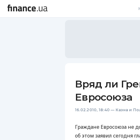
В
В
Л
А
Н
Вряд ли Гр
С
Евросоюза
П
16.02.2010, 18:40
—
Казна и По
Т
Р
Граждане Евросоюза не д
об этом заявил сегодня г