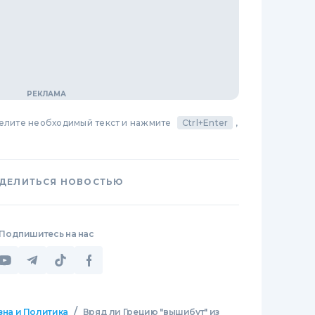
делите необходимый текст и нажмите
Ctrl+Enter
,
ДЕЛИТЬСЯ НОВОСТЬЮ
Подпишитесь на нас
/
зна и Политика
Вряд ли Грецию "вышибут" из