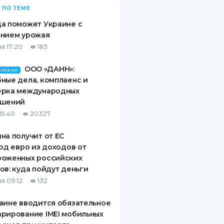
 ПО ТЕМЕ
а поможет Украине с
ением урожая
я 17:20
183
ООО «ДАНН»:
ЕРСКАЯ
ные дела, комплаенс и
ерка международных
ашений
15:40
20327
на получит от ЕС
лрд евро из доходов от
роженных российских
ов: куда пойдут деньги
я 09:12
132
аине вводится обязательное
рирование IMEI мобильных