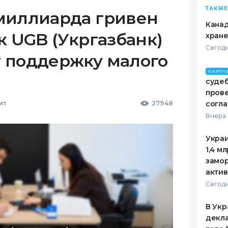
ТАКЖЕ
миллиарда гривен
Канад
к UGB (Укргазбанк)
хран
Сегодн
 поддержку малого
ПАРТН
судеб
пров
ит
27948
согл
Вчера 
Украи
1,4 м
замо
актив
Сегодн
В Укр
декла