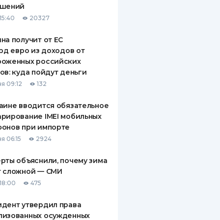
ашений
ДИТЕЛИ ПО
15:40
20327
ВАНИЮ
на получит от ЕС
РАХОВЫЕ ПОЛИСЫ
лрд евро из доходов от
роженных российских
ВЫЕ КОМПАНИИ
ов: куда пойдут деньги
 О СТРАХОВЫХ
я 09:12
132
ИЯХ
аине вводится обязательное
КА И ОПЛАТА
рирование IMEI мобильных
фонов при импорте
ТЫ
я 06:15
2924
рты объяснили, почему зима
т сложной — СМИ
18:00
475
дент утвердил права
лизованных осужденных