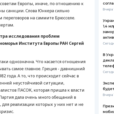
 советам Европы, иначе, по отношению к
согл
ЕЖЕМЕСЯЧНЫЙ ОБЗОР
ПУТЕВО
Вчера 
ны санкции. Слова Юнкера сильно
КЕШБЭКА
СТРАХО
м переговоров на саммите Брюсселе.
Украи
ПУТЕВОДИТЕЛИ ПО
ВСЕ СТ
пертам.
1,4 м
БАНКОВСКИМ КАРТАМ
замо
СТРАХО
тра исследования проблем
актив
номорья Института Европы РАН Сергей
ОТЗЫВЫ
Сегодн
КОМПАН
В Укр
ДОСТАВ
декла
таки однозначна. Что касается отношения
теле
ывать самое главное. Греция - давнишний
КОНТАК
Сегодн
82 года. А то, что происходит сейчас в
ренней неустойчивой ситуации,
Экспе
буде
алистов ПАСОК, которая пришла к власти
Вчера 
 Партия дала очень много обещаний в
для реализации которых у них нет и не
Прези
кризис.
моби