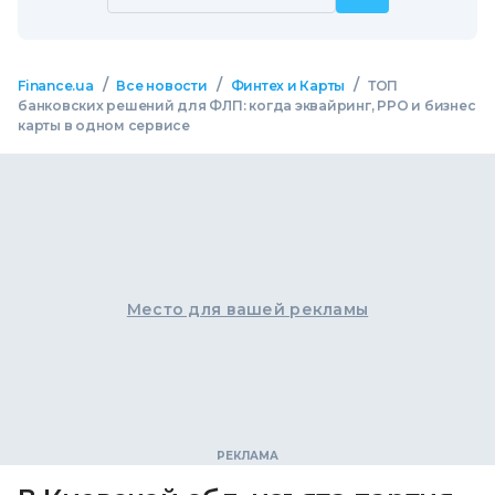
/
/
/
Finance.ua
Все новости
Финтех и Карты
ТОП
банковских решений для ФЛП: когда эквайринг, РРО и бизнес
карты в одном сервисе
Место для вашей рекламы