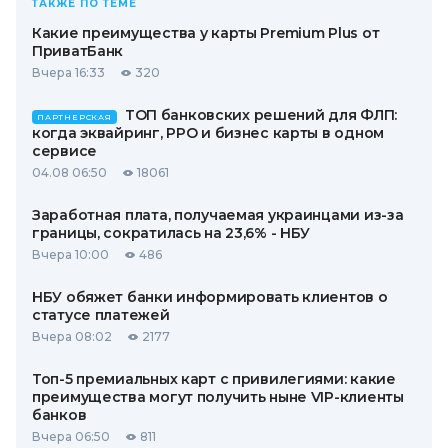
ТАКЖЕ ПО ТЕМЕ
Какие преимущества у карты Premium Plus от
ПриватБанк
Вчера 16:33
320
ТОП банковских решений для ФЛП:
ПАРТНЕРСКАЯ
когда эквайринг, РРО и бизнес карты в одном
сервисе
04.08 06:50
18061
Заработная плата, получаемая украинцами из-за
границы, сократилась на 23,6% - НБУ
Вчера 10:00
486
НБУ обяжет банки информировать клиентов о
статусе платежей
Вчера 08:02
2177
Топ-5 премиальных карт с привилегиями: какие
преимущества могут получить ныне VIP-клиенты
банков
Вчера 06:50
811