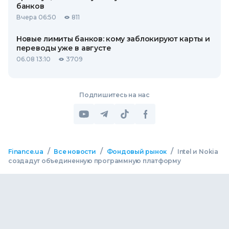
банков
Вчера 06:50
811
Новые лимиты банков: кому заблокируют карты и
переводы уже в августе
06.08 13:10
3709
Подпишитесь на нас
/
/
/
Finance.ua
Все новости
Фондовый рынок
Intel и Nokia
создадут объединенную программную платформу