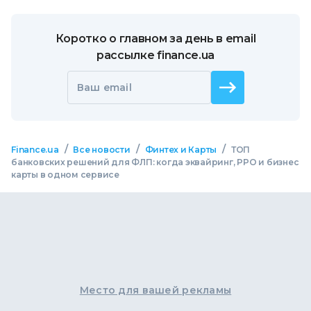
Коротко о главном за день в email
рассылке finance.ua
Ваш email
/
/
/
Finance.ua
Все новости
Финтех и Карты
ТОП
банковских решений для ФЛП: когда эквайринг, РРО и бизнес
карты в одном сервисе
Место для вашей рекламы