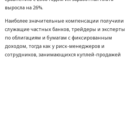
выросла на 26%.
Наиболее значительные компенсации получили
служащие частных банков, трейдеры и эксперты
по облигациям и бумагам с фиксированным
доходом, тогда как у риск-менеджеров и
сотрудников, занимающихся куплей-продажей
акций и сырьем, сумма бонусов удвоилась против
показателя 2008 года.
Несмотря на подобную положительную
платежную динамику, почти половина
опрошенных остались недовольны полученными
средствами в связи в драконовскими налогами,
введенными недавно британскими властями.
Потеря Лондоном статуса финансово