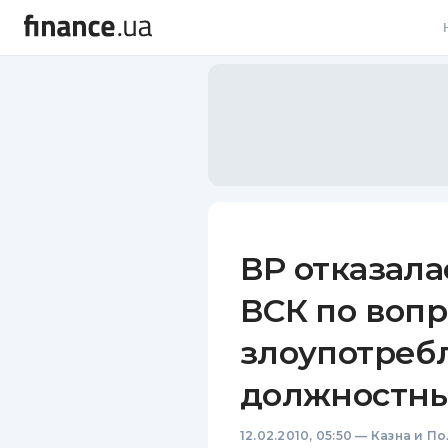
В
В
Л
А
Н
ВР отказала
С
ВСК по воп
П
злоупотреб
Т
должностны
Р
12.02.2010, 05:50
—
Казна и П