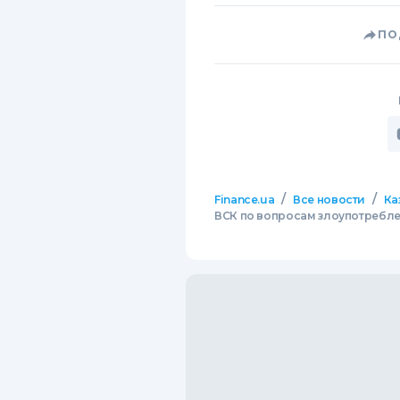
ПО
/
/
Finance.ua
Все новости
Ка
ВСК по вопросам злоупотребл