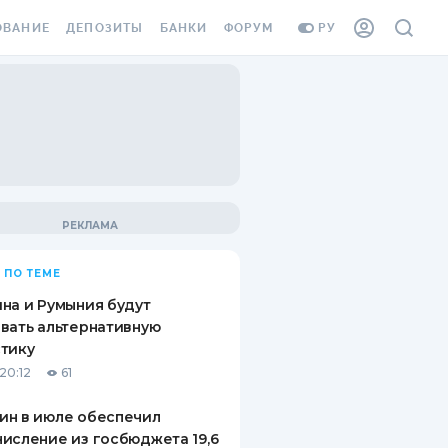
ОВАНИЕ
ДЕПОЗИТЫ
БАНКИ
ФОРУМ
РУ
ВСЕ ДЕПОЗИТЫ
ВСЕ БАНКИ
ВАНИЕ ЖИЛЬЯ ОТ
ДЕПОЗИТЫ В USD
ОТЗЫВЫ О БАНКАХ
И ШАХЕДОВ
ДЕПОЗИТЫ В EUR
МИКРОФИНАНСОВЫЕ
АХОВКА ЗАГРАНИЦУ
ОРГАНИЗАЦИИ
БОНУС К ДЕПОЗИТАМ
ОТЗЫВЫ ОБ МФО
УСЛОВИЯ АКЦИИ
Я КАРТА
 ПО ТЕМЕ
ВОПРОСЫ И ОТВЕТЫ
ОННАЯ ВИНЬЕТКА
на и Румыния будут
ДЕПОЗИТНЫЙ КАЛЬКУЛЯТОР
вать альтернативную
Я СОТРУДНИКОВ
тику
ПУТЕВОДИТЕЛИ ПО
20:12
61
SSISTANCE
СБЕРЕЖЕНИЯМ
ин в июле обеспечил
ВАНИЕ ОТ
исление из госбюджета 19,6
ТНЫХ СЛУЧАЕВ