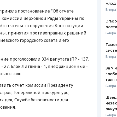
млрд 
ЕЖЕМЕСЯЧНЫЙ ОБЗОР
ПУТЕВО
Вчера 
приняла постановление "Об отчете
КЕШБЭКА
СТРАХО
 комиссии Верховной Рады Украины по
Drago
ПУТЕВОДИТЕЛИ ПО
ВСЕ СТ
 обстоятельств нарушения Конституции
роста
БАНКОВСКИМ КАРТАМ
ины, принятия противоправных решений
Вчера 
СТРАХО
вского городского совета и его
Тамож
ОТЗЫВЫ
.
КОМПАН
систе
Вчера 
ие проголосовали 334 депутата (ПР - 137,
ДОСТАВ
У - 27, Блок Литвина - 1, внефракционные -
За 7 
КОНТАК
ных в зале.
госбю
трлн 
авить отчет комиссии Президенту
Вчера 
тров, Генеральной прокуратуре,
Швеци
 дел, Службе безопасности для
незак
ования.
оккуп
Вчера 