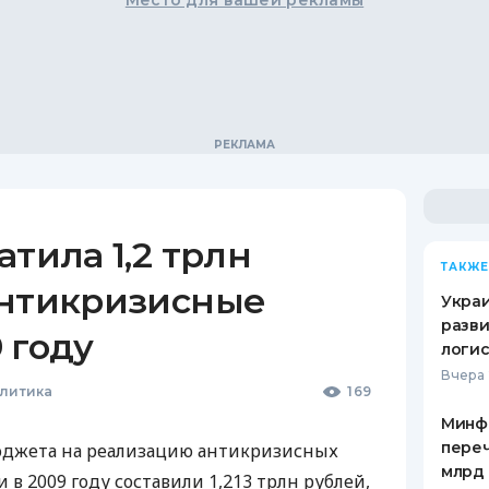
Место для вашей рекламы
атила 1,2 трлн
ТАКЖЕ
антикризисные
Украи
разви
 году
логис
Вчера 
олитика
169
Минф
переч
юджета на реализацию антикризисных
млрд 
 в 2009 году составили 1,213 трлн рублей,