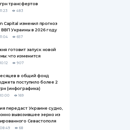
грн трансфертов
ДИТЕЛИ ПО
11:23
483
ВАНИЮ
n Capital изменил прогноз
РАХОВЫЕ ПОЛИСЫ
 ВВП Украины в 2026 году
11:04
657
ВЫЕ КОМПАНИИ
ня готовит запуск новой
 О СТРАХОВЫХ
ИЯХ
мы: что изменится
10:12
907
КА И ОПЛАТА
месяцев в общий фонд
ТЫ
джета поступило более 2
грн (инфографика)
10:00
169
я передаст Украине судно,
онно вывозившее зерно из
ированного Севастополя
08:49
68