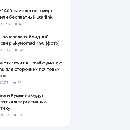
ДИТЕЛИ ПО
 1400 самолетов в мире
ВАНИЮ
или бесплатный Starlink
23:33
42
РАХОВЫЕ ПОЛИСЫ
i показала гибридный
ВЫЕ КОМПАНИИ
овер SkyNomad N90 (фото)
 О СТРАХОВЫХ
22:05
62
ИЯХ
e отключит в Gmail функцию
КА И ОПЛАТА
As для сторонних почтовых
сов
ТЫ
21:39
66
на и Румыния будут
вать альтернативную
тику
20:12
59