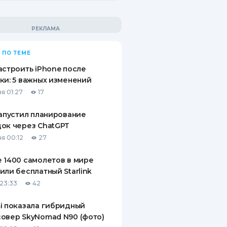
 ПО ТЕМЕ
астроить iPhone после
ки: 5 важных изменений
я 01:27
17
запустил планирование
ок через ChatGPT
я 00:12
27
 1400 самолетов в мире
или бесплатный Starlink
23:33
42
i показала гибридный
овер SkyNomad N90 (фото)