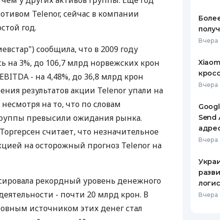
 чем у других активов группы. Еще год
отивом Telenor, сейчас в компании
ЕЖЕМЕСЯЧНЫЙ ОБЗОР
ПУТЕВО
Более
КЕШБЭКА
СТРАХО
стой год.
получ
Вчера 
ПУТЕВОДИТЕЛИ ПО
ВСЕ СТ
иевстар") сообщила, что в 2009 году
БАНКОВСКИМ КАРТАМ
ь на 3%, до 106,7 млрд норвежских крон
Xiaom
СТРАХО
кросс
 EBITDA - на 4,48%, до 36,8 млрд крон
ОТЗЫВЫ
Вчера 
ления результатов акции Telenor упали на
КОМПАН
, несмотря на то, что по словам
Googl
ДОСТАВ
группы превысили ожидания рынка.
Send 
адре
 Торгерсен считает, что незначительное
КОНТАК
Вчера 
кцией на осторожный прогноз Telenor на
Украи
разви
иксировала рекордный уровень денежного
логис
еятельности - почти 20 млрд крон. В
Вчера 
новным источником этих денег стал