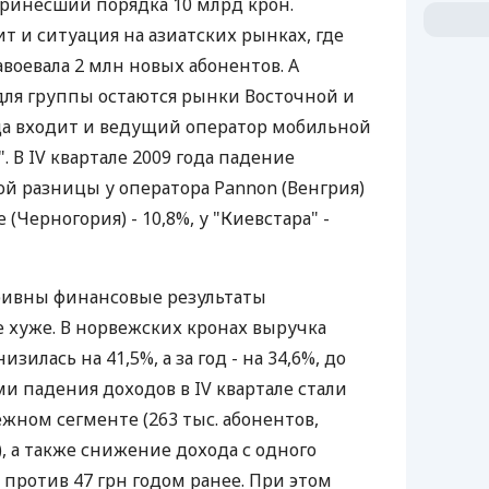
ринесший порядка 10 млрд крон.
 и ситуация на азиатских рынках, где
авоевала 2 млн новых абонентов. А
ля группы остаются рынки Восточной и
да входит и ведущий оператор мобильной
. В IV квартале 2009 года падение
ой разницы у оператора Pannon (Венгрия)
 (Черногория) - 10,8%, у "Киевстара" -
гривны финансовые результаты
е хуже. В норвежских кронах выручка
зилась на 41,5%, а за год - на 34,6%, до
и падения доходов в IV квартале стали
жном сегменте (263 тыс. абонентов,
, а также снижение дохода с одного
н против 47 грн годом ранее. При этом