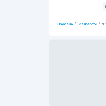
/
/
Finance.ua
Все новости
"Ъ