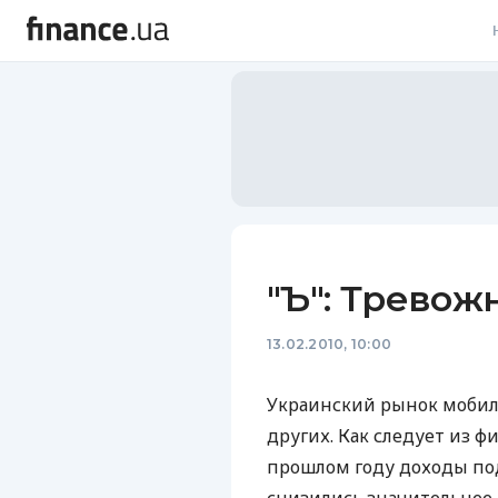
В
В
Л
А
Н
"Ъ": Тревож
С
13.02.2010, 10:00
П
Т
Украинский рынок мобиль
других. Как следует из ф
Р
прошлом году доходы под