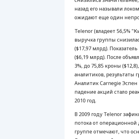
снизились значительнее,
назад его называли локом
ожидают еще один непро
Telenor (владеет 56,5% "К
выручка группы снизилас
($17,97 млрд). Показатель
($6,19 млрд). После объяв
3%, до 75,85 кроны ($12,8)
аналитиков, результаты 
Аналитик Carnegie Эспен
падение акций стало реа
2010 год.
В 2009 году Telenor заф
потока от операционной д
группе отмечают, что ос