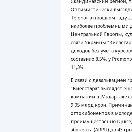
Скандинавский регион, п
Оптимистически выглядит
Telenor в прошлом году з
наиболее проблемными д
Центральной Европы, ку
связи Украины "Киевстар"
доходов без учета курсов
составило 8,5%, у Promonte
11,3%.
В связи с девальвацией 
"Киевстара" выглядят ещ
компании в IV квартале сни
9,05 млрд крон. Причинам
отток абонентов в молоде
преимущественно Djuice)
абонента (ARPU) до 43 гр