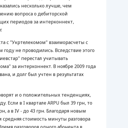
казались несколько лучше, чем
шению вопроса о дебиторской
их периодов за интерконнект,
.
та с "Укртелекомом" взаиморасчеты с
 году не проводились. Вследствие этого
"Киевстар" перестал учитывать
ма" за интерконнект. В ноябре 2009 года
ана, и долг был учтен в результатах
говорят и о положительных тенденциях,
. Если в I квартале ARPU был 39 грн, то
грн, а в IV - до 43 грн. Благодаря новым
средняя стоимость минуты разговора
 Время разговоров одного абонента в