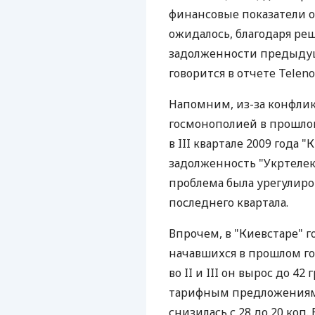
финансовые показатели о
ожидалось, благодаря ре
задолженности предыдущ
говорится в отчете Telenor
Напомним, из-за конфлик
госмонополией в прошлом
в III квартале 2009 года 
задолженность "Укртелеко
проблема была урегулиров
последнего квартала.
Впрочем, в "Киевстаре" 
начавшихся в прошлом году
во II и III он вырос до 42 
тарифным предложениям 
снизилась с 28 до 20 коп.