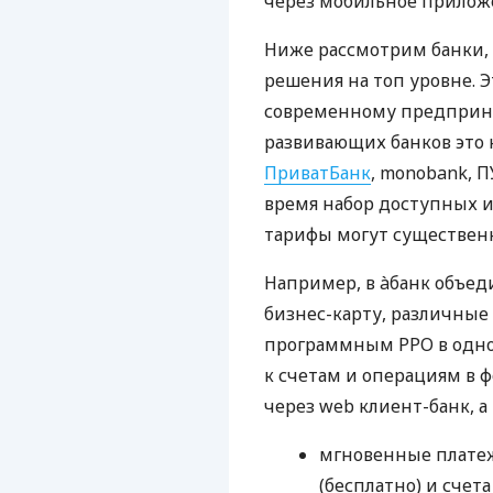
через мобильное прилож
Ниже рассмотрим банки,
решения на топ уровне. Э
современному предприни
развивающих банков это 
ПриватБанк
, monobank, П
время набор доступных и
тарифы могут существенн
Например, в àбанк объед
бизнес-карту, различные
программным РРО в одном
к счетам и операциям в ф
через web клиент-банк, а
мгновенные платеж
(бесплатно) и счета