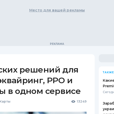
Место для вашей рекламы
ских решений для
ТАКЖЕ
эквайринг, РРО и
Какие
Premi
ы в одном сервисе
Сегодн
 Карты
13249
Зараб
украи