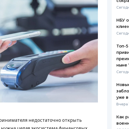
сокра
Сегодн
НБУ 
клиен
Сегодн
Топ-5
приви
преим
ныне 
Сегодн
Новые
забло
уже в
Вчера 
Как р
ринимателя недостаточно открыть
воен
у нужна целая экосистема финансовых