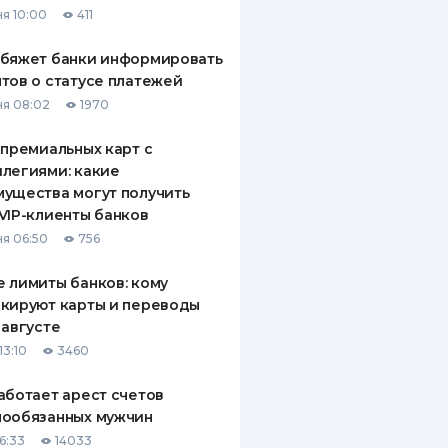
я 10:00
411
ДИТЕЛИ ПО
ВАНИЮ
обяжет банки информировать
тов о статусе платежей
РАХОВЫЕ ПОЛИСЫ
я 08:02
1970
ВЫЕ КОМПАНИИ
 премиальных карт с
легиями: какие
 О СТРАХОВЫХ
ИЯХ
ущества могут получить
VIP-клиенты банков
КА И ОПЛАТА
я 06:50
756
ТЫ
 лимиты банков: кому
кируют карты и переводы
 августе
13:10
3460
аботает арест счетов
нообязанных мужчин
6:33
14033