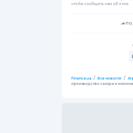
чтобы сообщить нам об этом.
ПО
/
/
Finance.ua
Все новости
Аг
производство сахара и минимал