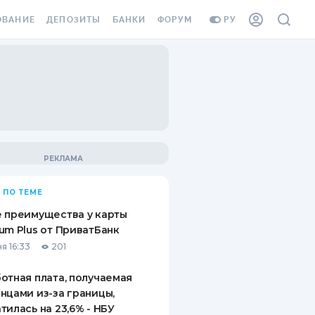
ОВАНИЕ
ДЕПОЗИТЫ
БАНКИ
ФОРУМ
РУ
ВСЕ ДЕПОЗИТЫ
ВСЕ БАНКИ
ВАНИЕ ЖИЛЬЯ ОТ
ДЕПОЗИТЫ В USD
ОТЗЫВЫ О БАНКАХ
И ШАХЕДОВ
ДЕПОЗИТЫ В EUR
МИКРОФИНАНСОВЫЕ
АХОВКА ЗАГРАНИЦУ
ОРГАНИЗАЦИИ
БОНУС К ДЕПОЗИТАМ
ОТЗЫВЫ ОБ МФО
УСЛОВИЯ АКЦИИ
Я КАРТА
 ПО ТЕМЕ
ВОПРОСЫ И ОТВЕТЫ
ОННАЯ ВИНЬЕТКА
 преимущества у карты
ДЕПОЗИТНЫЙ КАЛЬКУЛЯТОР
um Plus от ПриватБанк
Я СОТРУДНИКОВ
я 16:33
201
ПУТЕВОДИТЕЛИ ПО
SSISTANCE
СБЕРЕЖЕНИЯМ
отная плата, получаемая
нцами из-за границы,
ВАНИЕ ОТ
тилась на 23,6% - НБУ
ТНЫХ СЛУЧАЕВ