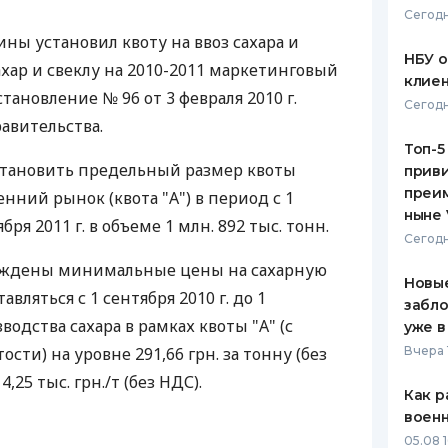
Сегодн
ЕЖЕМЕСЯЧНЫЙ ОБЗОР
ПУТЕВО
ны установил квоту на ввоз сахара и
КЕШБЭКА
СТРАХО
НБУ 
ар и свеклу на 2010-2011 маркетинговый
клиен
ПУТЕВОДИТЕЛИ ПО
ВСЕ СТ
тановление № 96 от 3 февраля 2010 г.
Сегодн
БАНКОВСКИМ КАРТАМ
авительства.
СТРАХО
Топ-5
тановить предельный размер квоты
приви
ОТЗЫВЫ
КОМПАН
преим
енний рынок (квота "А") в период с 1
ныне 
ября 2011 г. в объеме 1 млн. 892 тыс. тонн.
ДОСТАВ
Сегодн
рждены минимальные цены на сахарную
КОНТАК
Новые
авляться с 1 сентября 2010 г. до 1
забло
зводства сахара в рамках квоты "А" (с
уже в
сти) на уровне 291,66 грн. за тонну (без
Вчера 
4,25 тыс. грн./т (без НДС).
Как р
воен
05.08 1