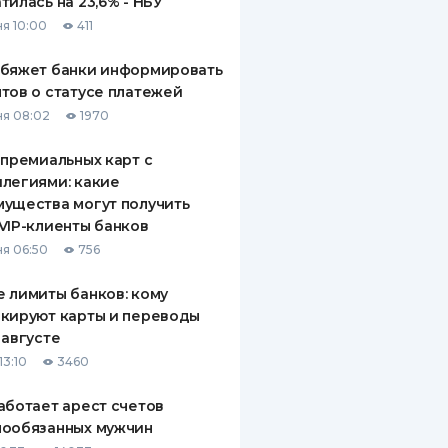
тилась на 23,6% - НБУ
я 10:00
411
обяжет банки информировать
тов о статусе платежей
я 08:02
1970
 премиальных карт с
легиями: какие
ущества могут получить
VIP-клиенты банков
я 06:50
756
 лимиты банков: кому
кируют карты и переводы
 августе
13:10
3460
аботает арест счетов
нообязанных мужчин