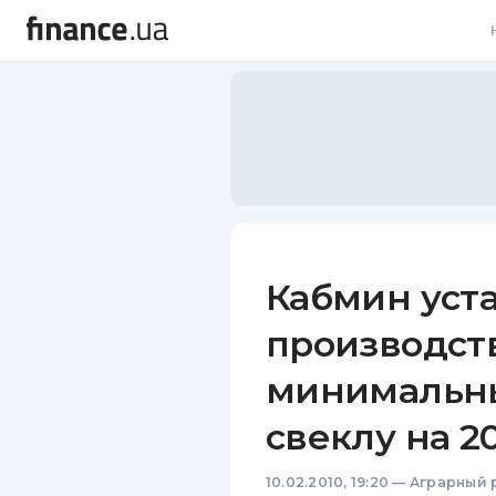
В
В
Л
А
Н
Кабмин уста
С
производств
П
минимальны
Т
свеклу на 20
Р
10.02.2010, 19:20
—
Аграрный 