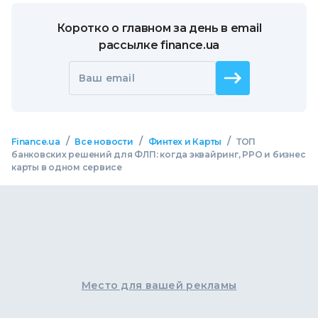
Коротко о главном за день в email
рассылке finance.ua
Ваш email
/
/
/
Finance.ua
Все новости
Финтех и Карты
ТОП
банковских решений для ФЛП: когда эквайринг, РРО и бизнес
карты в одном сервисе
Место для вашей рекламы