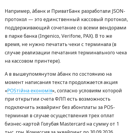
Например, àбанк и ПриватБанк разработали JSON-
протокол — это единственный кассовый протокол,
поддерживающий сочетание со всеми вендорами
в парке банка (Ingenico, Verifone, PAX). В то же
время, не нужно печатать чеки с терминала (в
случае реализации печатания терминального чека
на кассовом принтере).
А в вышеупомянутом àбанк по состоянию на
момент написания текста продолжается акция
«
POSтійна економія
», согласно условиям которой
при открытии счета ФЛП есть возможность
подключить эквайринг без абонплаты за POS-
терминал в случае осуществления трех оплат
бизнес-картой Голубая Mastercard на сумму от 1
тыс. грн. Комиссия за эквайринг до 30.09.2026