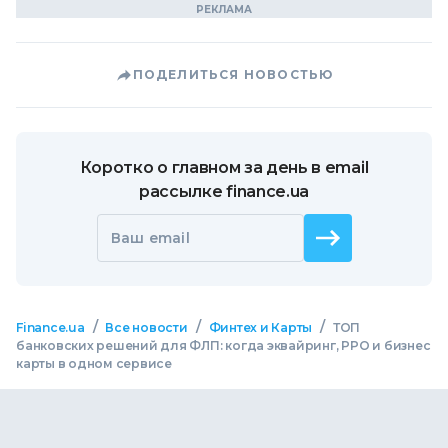
ПОДЕЛИТЬСЯ НОВОСТЬЮ
Коротко о главном за день в email
рассылке finance.ua
Ваш email
/
/
/
Finance.ua
Все новости
Финтех и Карты
ТОП
банковских решений для ФЛП: когда эквайринг, РРО и бизнес
карты в одном сервисе