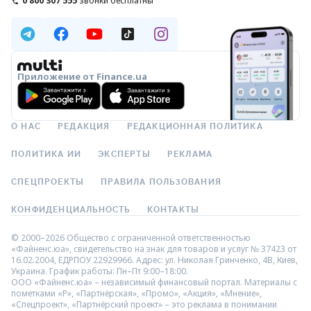
0 800 307 555
звонки бесплатны
Приложение от Finance.ua
О НАС
РЕДАКЦИЯ
РЕДАКЦИОННАЯ ПОЛИТИКА
ПОЛИТИКА ИИ
ЭКСПЕРТЫ
РЕКЛАМА
СПЕЦПРОЕКТЫ
ПРАВИЛА ПОЛЬЗОВАНИЯ
КОНФИДЕНЦИАЛЬНОСТЬ
КОНТАКТЫ
© 2000–2026 Общество с ограниченной ответственностью
«Файненс.юа», свидетельство на знак для товаров и услуг № 37423 от
16.02.2004, ЕДРПОУ 22929966. Адрес: ул. Николая Гринченко, 4В, Киев,
Украина. График работы: Пн–Пт 9:00–18:00.
ООО «Файненс.юа» – независимый финансовый портал. Материалы с
пометками «Р», «Партнёрская», «Промо», «Акция», «Мнение»,
«Спецпроект», «Партнёрский проект» – это реклама в понимании