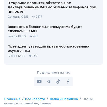
В Украине вводится обязательное
декларирование IMEI мобильных телефонов при
импорте
Сегодня 06:15
2917
Эксперты объяснили, почему зима будет
сложной — СМИ
Вчера 18:00
475
Президент утвердил права мобилизованных
осужденных
Вчера 12:22
130
Подпишитесь на нас
/
/
/
Finance.ua
Все новости
Казна и Политика
Чтобы
антимонопольный не дремал