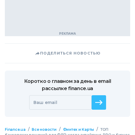
ПОДЕЛИТЬСЯ НОВОСТЬЮ
Коротко о главном за день в email
рассылке finance.ua
Ваш email
/
/
/
Finance.ua
Все новости
Финтех и Карты
ТОП
банковских решений для ФЛП: когда эквайринг, РРО и бизнес