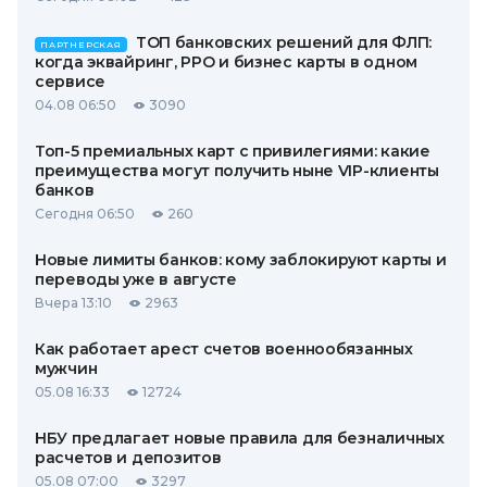
ТОП банковских решений для ФЛП:
ПАРТНЕРСКАЯ
когда эквайринг, РРО и бизнес карты в одном
сервисе
04.08 06:50
3090
Топ-5 премиальных карт с привилегиями: какие
преимущества могут получить ныне VIP-клиенты
банков
Сегодня 06:50
260
Новые лимиты банков: кому заблокируют карты и
переводы уже в августе
Вчера 13:10
2963
Как работает арест счетов военнообязанных
мужчин
05.08 16:33
12724
НБУ предлагает новые правила для безналичных
расчетов и депозитов
05.08 07:00
3297