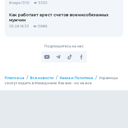
Вчера 13:10
3330
Как работает арест счетов военнообязанных
мужчин
05.08 16:33
13686
Подпишитесь на нас
/
/
/
Finance.ua
Все новости
Казна и Политика
Украинцы
смогут ездить в Македонию без виз - но не все