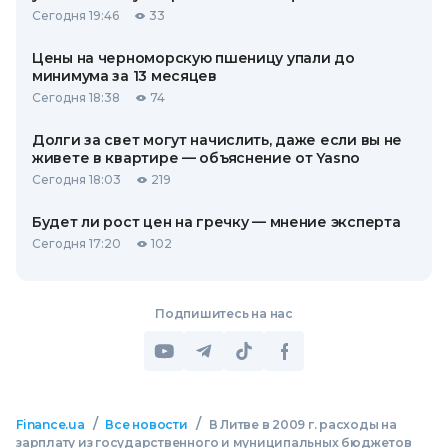
Сегодня 19:46
33
Цены на черноморскую пшеницу упали до
минимума за 13 месяцев
Сегодня 18:38
74
Долги за свет могут начислить, даже если вы не
живете в квартире — объяснение от Yasno
Сегодня 18:03
219
Будет ли рост цен на гречку — мнение эксперта
Сегодня 17:20
102
Подпишитесь на нас
/
/
Finance.ua
Все новости
В Литве в 2009 г. расходы на
зарплату из государственного и муниципальных бюджетов