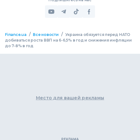
/
/
Finance.ua
Все новости
Украина обязуется перед НАТО
добиваться роста ВВП на 6-6,5% в год и снижения инфляции
до 7-8% в год
Место для вашей рекламы