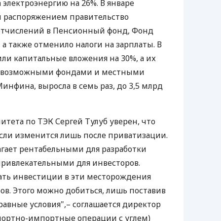
 электроэнергию на 26%. В январе
м распоряжением правительство
 отчислений в Пенсионный фонд, Фонд
 а также отменило налоги на зарплаты. В
или капитальные вложения на 30%, а их
севозможными фондами и местными
нфина, выросла в семь раз, до 3,5 млрд
итета по ТЭК Сергей Тулуб уверен, что
асли изменится лишь после приватизации.
агает рентабельными для разработки
привлекательными для инвесторов.
лать инвестиции в эти месторождения
в. Этого можно добиться, лишь поставив
равные условия",– соглашается директор
портно-импортные операции с углем)