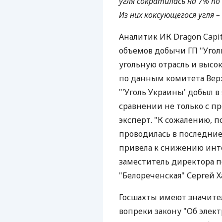
угля сократилась на 7% по 
Из них коксующегося угля –
Аналитик ИК Dragon Capi
объемов добычи ГП "Уго
угольную отрасль и высо
по данным комитета Вер
"'Уголь Украины' добыл в
сравнении не только с пр
эксперт. "К сожалению, п
проводилась в последние
привела к снижению инте
заместитель директора 
"Белореченская" Сергей 
Госшахты имеют значитель
вопреки закону "Об элек