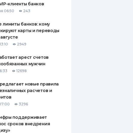
VIP-клиенты банков
ДИТЕЛИ ПО
я 06:50
243
ВАНИЮ
 лимиты банков: кому
РАХОВЫЕ ПОЛИСЫ
кируют карты и переводы
 августе
ВЫЕ КОМПАНИИ
13:10
2949
 О СТРАХОВЫХ
ИЯХ
аботает арест счетов
нообязанных мужчин
КА И ОПЛАТА
6:33
12698
ТЫ
редлагает новые правила
езналичных расчетов и
зитов
07:00
3296
ифры поддерживает
нос сроков внедрения
изу»