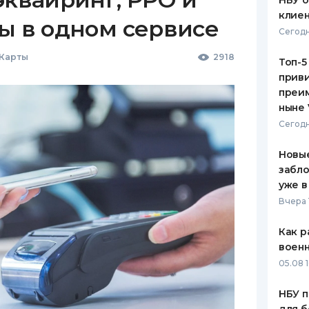
НБУ 
клиен
ы в одном сервисе
Сегодн
 Карты
2918
Топ-5
приви
преим
ныне 
Сегодн
Новые
забло
уже в
Вчера 
Как р
воен
05.08 1
НБУ п