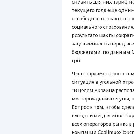
снизить для них тариф на
текущего года еще одни
освободило госшахты от
социального страхования,
результате шахты сократ
задолженность перед в
бюджетами, по данным Ми
грн.
Член парламентского ком
ситуация в угольной отр
"В целом Украина распол
месторождениями угля, 
Вопрос в том, чтобы сде
выгодными для инвесторо
всех операторов рынка в 
компании Coalimpex (экс