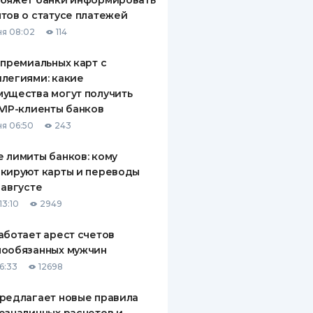
обяжет банки информировать
тов о статусе платежей
я 08:02
114
 премиальных карт с
легиями: какие
ущества могут получить
VIP-клиенты банков
я 06:50
243
 лимиты банков: кому
кируют карты и переводы
 августе
13:10
2949
аботает арест счетов
нообязанных мужчин
6:33
12698
редлагает новые правила