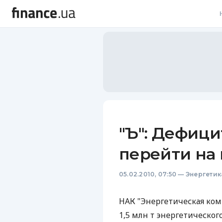
В
В
Л
А
Н
"Ъ": Дефици
С
перейти на 
П
05.02.2010, 07:50
—
Энергетик
Т
Р
НАК "Энергетическая ком
1,5 млн т энергетического