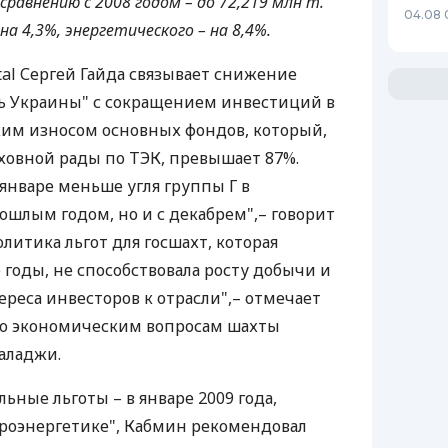
сравнению с 2008 годом – до 72,219 млн т.
04.08 
 на 4,3%, энергетического – на 8,4%.
tal Сергей Гайда связывает снижение
ль Украины" с сокращением инвестиций в
ким износом основных фондов, который,
ховной рады по ТЭК, превышает 87%.
 январе меньше угля группы Г в
ошлым годом, но и с декабрем",– говорит
олитика льгот для госшахт, которая
 годы, не способствовала росту добычи и
реса инвесторов к отрасли",– отмечает
по экономическим вопросам шахты
Халаджи.
ные льготы – в январе 2009 года,
троэнергетике", Кабмин рекомендовал