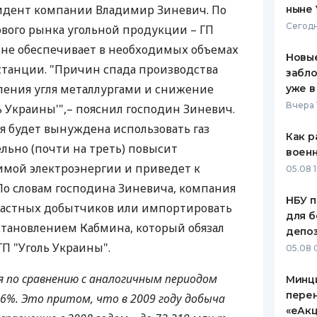
идент компании Владимир Зиневич. По
ныне 
ЕЖЕМЕСЯЧНЫЙ ОБЗОР
ПУТЕВО
Сегодн
ового рынка угольной продукции – ГП
КЕШБЭКА
СТРАХО
с не обеспечивает в необходимых объемах
Новые
ПУТЕВОДИТЕЛИ ПО
ВСЕ СТ
станции. "Причин спада производства
забло
БАНКОВСКИМ КАРТАМ
ления угля металлургами и снижение
уже в
СТРАХО
Вчера 
 Украины'",– пояснил господин Зиневич.
ОТЗЫВЫ
я будет вынуждена использовать газ
КОМПАН
Как р
тельно (почти на треть) повысит
воен
ДОСТАВ
имой электроэнергии и приведет к
05.08 1
 По словам господина Зиневича, компания
КОНТАК
НБУ п
 частных добытчиков или импортировать
для б
остановлением Кабмина, который обязал
депо
ГП "Уголь Украины".
05.08 
я по сравнению с аналогичным периодом
Минц
пере
 6%. Это притом, что в 2009 году добыча
«еАкц