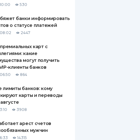
10:00
530
ДИТЕЛИ ПО
ВАНИЮ
обяжет банки информировать
тов о статусе платежей
РАХОВЫЕ ПОЛИСЫ
08:02
2447
ВЫЕ КОМПАНИИ
 премиальных карт с
легиями: какие
 О СТРАХОВЫХ
ИЯХ
ущества могут получить
VIP-клиенты банков
КА И ОПЛАТА
06:50
864
ТЫ
 лимиты банков: кому
кируют карты и переводы
 августе
3:10
3908
аботает арест счетов
нообязанных мужчин
6:33
14315