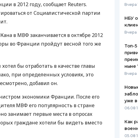
ии в 2012 году, сообщает Reuters.
Вчера 
ЕЖЕМЕСЯЧНЫЙ ОБЗОР
ПУТЕВО
отироваться от Социалистической партии
КЕШБЭКА
СТРАХО
НБУ 
ит.
клиен
ПУТЕВОДИТЕЛИ ПО
ВСЕ СТ
Вчера 
Кана в МВФ заканчивается в октябре 2012
БАНКОВСКИМ КАРТАМ
СТРАХО
оры во Франции пройдут весной того же
Топ-5
приви
ОТЗЫВЫ
КОМПАН
преим
н хотел бы отработать в качестве главы
ныне 
ДОСТАВ
нако, при определенных условиях, это
Вчера 
смотрено, добавил он.
КОНТАК
Новые
забло
нистром экономики Франции. После его
уже в
дителя МВФ его популярность в стране
06.08 1
рно занимает первые места в опросах
Как р
торых граждане хотели бы видеть вместо
воен
05.08 1