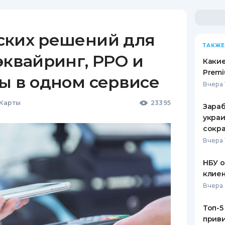
ских решений для
ТАКЖЕ
эквайринг, РРО и
Какие
Premi
ы в одном сервисе
Вчера 
 Карты
23395
Зараб
украи
сокра
Вчера 
НБУ 
клиен
Вчера 
Топ-5
приви