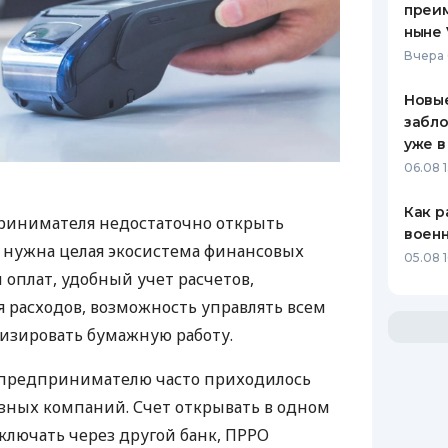
преим
ныне 
Вчера 
Новые
забло
уже в
06.08 1
Как р
ринимателя недостаточно открыть
воен
у нужна целая экосистема финансовых
05.08 1
 оплат, удобный учет расчетов,
 расходов, возможность управлять всем
изировать бумажную работу.
д предпринимателю часто приходилось
азных компаний. Счет открывать в одном
ключать через другой банк, ПРРО