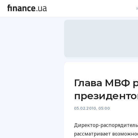
В
В
Л
А
Н
Глава МВФ 
С
президент
П
05.02.2010, 05:00
Т
Р
Директор-распорядитель
рассматривает возможнос