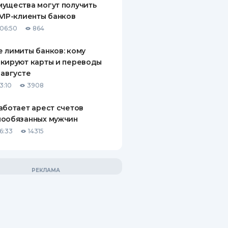
ущества могут получить
VIP-клиенты банков
06:50
864
 лимиты банков: кому
кируют карты и переводы
 августе
3:10
3908
аботает арест счетов
нообязанных мужчин
6:33
14315