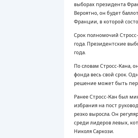
выборах президента Франц
Вероятно, он будет балл
Франции, в которой состо
Срок полномочий Стросс-
года. Президентские выб
года.
По словам Стросс-Кана, о
фонда весь свой срок. Од
решение может быть пере
Ранее Стросс-Кан был ми
избрания на пост руково
резко выросла. Он регуля
среди лидеров левых, ко
Николя Саркози.