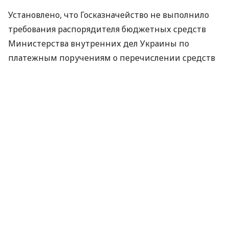
Установлено, что Госказначейство не выполнило
требования распорядителя бюджетных средств
Министерства внутренних дел Украины по
платежным поручениям о перечислении средств
на адрес отечественных предприятий-
производителей консорциума "ЕГАПС" и др. В
частности, платежными поручениями МВД
Украины предусмотрено погашение кредиторской
задолженности за полученные номерные знаки,
паспорта граждан Украины для выезда за границу,
бланки строгого учета разрешительной системы и
тому подобное.
"По результатам проверки прокуратурой столицы
30 января 2010 года в Государственное
казначейство Украины внесено предписание с