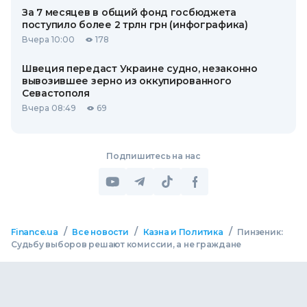
За 7 месяцев в общий фонд госбюджета
поступило более 2 трлн грн (инфографика)
Вчера 10:00
178
Швеция передаст Украине судно, незаконно
вывозившее зерно из оккупированного
Севастополя
Вчера 08:49
69
Подпишитесь на нас
/
/
/
Finance.ua
Все новости
Казна и Политика
Пинзеник:
Судьбу выборов решают комиссии, а не граждане