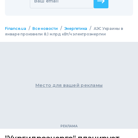
Ваш email
/
/
/
Finance.ua
Все новости
Энергетика
АЭС Украины в
январе произвели 8,1 млрд кВт/ч электроэнергии
Место для вашей рекламы