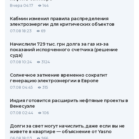
Вчера 04:17
144
Кабмин изменил правила распределения
электроэнергии для критических объектов
07.08 18:23
69
Начислили 729 тыс. грн долга за газ из-за
показаний испорченного счетчика (решение
суда)
07.08 10:24
3124
Солнечное затмение временно сократит
генерацию электроэнергии в Европе
07.08 04:45
315
Индия готовится расширить нефтяные проекты в
Венесуэле
07.08 02:44
106
Долги за свет могут начислить, даже если вы не
живете в квартире — объяснение от Yasno
06.08 18:03
966