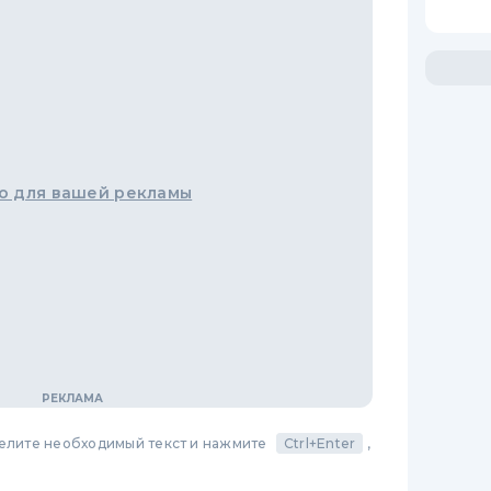
о для вашей рекламы
делите необходимый текст и нажмите
Ctrl+Enter
,