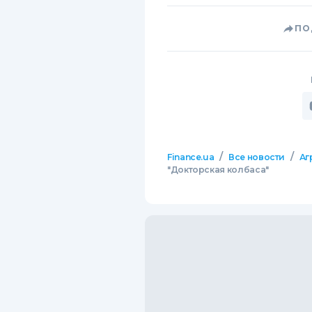
ПО
/
/
Finance.ua
Все новости
Аг
"Докторская колбаса"