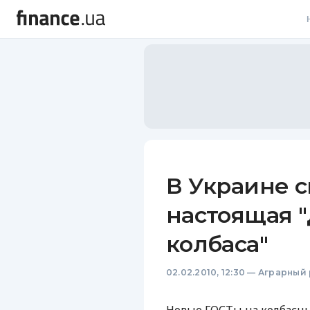
В
В
Л
А
Н
В Украине с
С
настоящая 
П
колбаса"
Т
02.02.2010, 12:30
—
Аграрный
Р