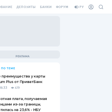
ОВАНИЕ
ДЕПОЗИТЫ
БАНКИ
ФОРУМ
РУ
ВСЕ ДЕПОЗИТЫ
ВСЕ БАНКИ
ВАНИЕ ЖИЛЬЯ ОТ
ДЕПОЗИТЫ В USD
ОТЗЫВЫ О БАНКАХ
И ШАХЕДОВ
ДЕПОЗИТЫ В EUR
МИКРОФИНАНСОВЫЕ
АХОВКА ЗАГРАНИЦУ
ОРГАНИЗАЦИИ
БОНУС К ДЕПОЗИТАМ
ОТЗЫВЫ ОБ МФО
УСЛОВИЯ АКЦИИ
Я КАРТА
 ПО ТЕМЕ
ВОПРОСЫ И ОТВЕТЫ
ОННАЯ ВИНЬЕТКА
 преимущества у карты
ДЕПОЗИТНЫЙ КАЛЬКУЛЯТОР
um Plus от ПриватБанк
Я СОТРУДНИКОВ
16:33
419
ПУТЕВОДИТЕЛИ ПО
SSISTANCE
СБЕРЕЖЕНИЯМ
отная плата, получаемая
нцами из-за границы,
ВАНИЕ ОТ
тилась на 23,6% - НБУ
ТНЫХ СЛУЧАЕВ