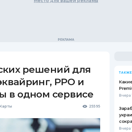
Место для вашей рекламы
ских решений для
ТАКЖЕ
эквайринг, РРО и
Какие
Premi
ы в одном сервисе
Вчера 
 Карты
25595
Зараб
украи
сокра
Вчера 