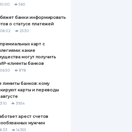
10:00
560
ДИТЕЛИ ПО
ВАНИЮ
обяжет банки информировать
тов о статусе платежей
РАХОВЫЕ ПОЛИСЫ
08:02
2530
ВЫЕ КОМПАНИИ
 премиальных карт с
легиями: какие
 О СТРАХОВЫХ
ИЯХ
ущества могут получить
VIP-клиенты банков
КА И ОПЛАТА
06:50
878
ТЫ
 лимиты банков: кому
кируют карты и переводы
 августе
3:10
3954
аботает арест счетов
нообязанных мужчин
6:33
14355