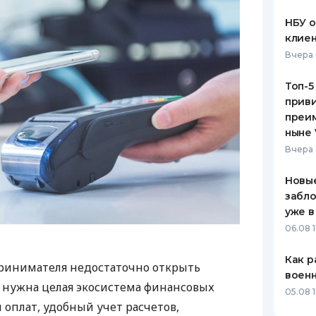
НБУ 
клиен
Вчера 
Топ-5
приви
преим
ныне 
Вчера 
Новые
забло
уже в
06.08 1
Как р
ринимателя недостаточно открыть
воен
у нужна целая экосистема финансовых
05.08 1
 оплат, удобный учет расчетов,