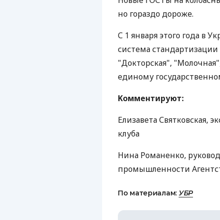
Новые ГОСТы на колбасны
но гораздо дороже.
С 1 января этого года в 
система стандартизации н
"Докторская", "Молочная"
единому государственном
Kомментируют:
Елизавета Святковская, э
клуба
Нина Романенко, руково
промышленности Агентс
По материалам:
УБР