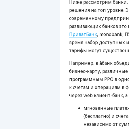
Ниже рассмотрим банки,
решения на топ уровне. Э
современному предприни
развивающих банков это 
ПриватБанк
, monobank, П
время набор доступных и
тарифы могут существенн
Например, в àбанк объед
бизнес-карту, различные
программным РРО в одном
к счетам и операциям в ф
через web клиент-банк, а
мгновенные платеж
(бесплатно) и счета
независимо от сум