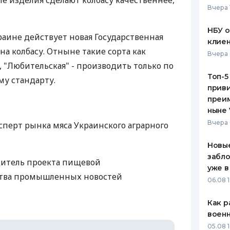
е изделия сделают колбасу качественнее,
Вчера 
ЕЖЕМЕСЯЧНЫЙ ОБЗОР
ПУТЕВО
КЕШБЭКА
СТРАХО
НБУ 
Украине действует новая Государственная
клиен
ПУТЕВОДИТЕЛИ ПО
ВСЕ СТ
а колбасу. Отныне такие сорта как
Вчера 
БАНКОВСКИМ КАРТАМ
, "Любительская" - производить только по
СТРАХО
Топ-5
у стандарту.
приви
ОТЗЫВЫ
КОМПАН
преим
ныне 
ДОСТАВ
Вчера 
ксперт рынка мяса Украинского аграрного
КОНТАК
Новые
забло
дитель проекта пищевой
уже в
тва промышленных новостей
06.08 1
Как р
воен
05.08 1