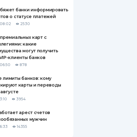
обяжет банки информировать
тов о статусе платежей
08:02
2530
 премиальных карт с
легиями: какие
ущества могут получить
VIP-клиенты банков
06:50
878
 лимиты банков: кому
кируют карты и переводы
 августе
3:10
3954
аботает арест счетов
нообязанных мужчин
6:33
14355