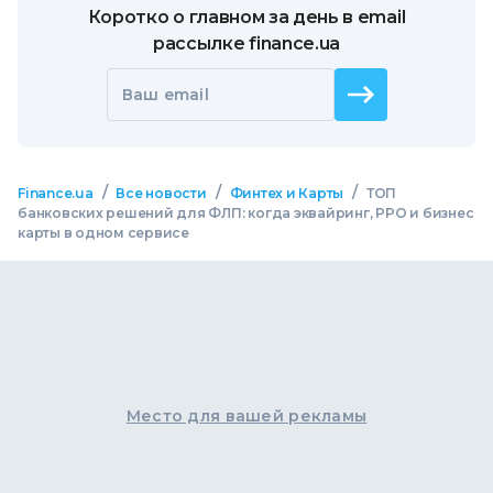
Коротко о главном за день в email
рассылке finance.ua
Ваш email
/
/
/
Finance.ua
Все новости
Финтех и Карты
ТОП
банковских решений для ФЛП: когда эквайринг, РРО и бизнес
карты в одном сервисе
Место для вашей рекламы