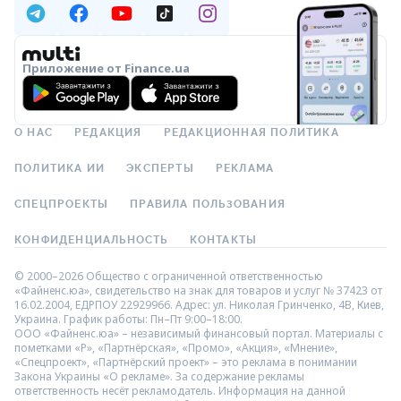
Приложение от Finance.ua
О НАС
РЕДАКЦИЯ
РЕДАКЦИОННАЯ ПОЛИТИКА
ПОЛИТИКА ИИ
ЭКСПЕРТЫ
РЕКЛАМА
СПЕЦПРОЕКТЫ
ПРАВИЛА ПОЛЬЗОВАНИЯ
КОНФИДЕНЦИАЛЬНОСТЬ
КОНТАКТЫ
© 2000–2026 Общество с ограниченной ответственностью
«Файненс.юа», свидетельство на знак для товаров и услуг № 37423 от
16.02.2004, ЕДРПОУ 22929966. Адрес: ул. Николая Гринченко, 4В, Киев,
Украина. График работы: Пн–Пт 9:00–18:00.
ООО «Файненс.юа» – независимый финансовый портал. Материалы с
пометками «Р», «Партнёрская», «Промо», «Акция», «Мнение»,
«Спецпроект», «Партнёрский проект» – это реклама в понимании
Закона Украины «О рекламе». За содержание рекламы
ответственность несёт рекламодатель. Информация на данной