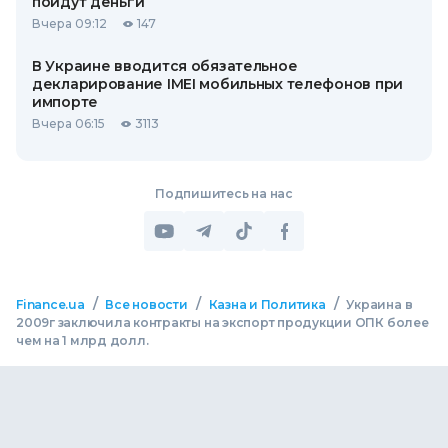
пойдут деньги
Вчера 09:12
147
В Украине вводится обязательное
декларирование IMEI мобильных телефонов при
импорте
Вчера 06:15
3113
Подпишитесь на нас
/
/
/
Finance.ua
Все новости
Казна и Политика
Украина в
2009г заключила контракты на экспорт продукции ОПК более
чем на 1 млрд долл.